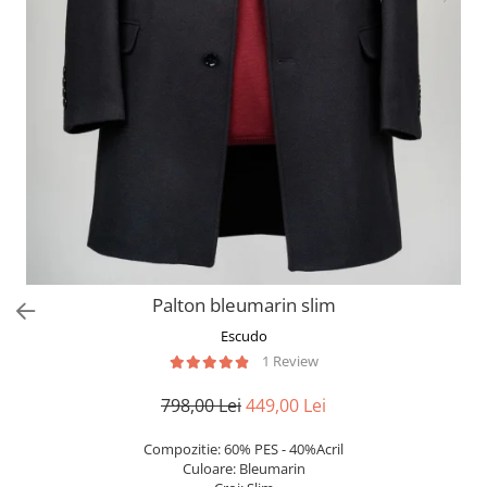
Palton bleumarin slim
Escudo
1 Review
798,00 Lei
449,00 Lei
Compozitie: 60% PES - 40%Acril
Culoare: Bleumarin