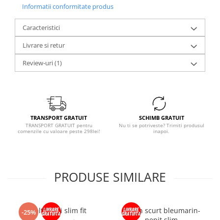
Informatii conformitate produs
Caracteristici
Livrare si retur
Review-uri
(1)
TRANSPORT GRATUIT
SCHIMB GRATUIT
TRANSPORT GRATUIT pentru
Nu ti se potriveste? Trimiti produsul
comenzile cu valoare peste 298lei!
inapoi.
PRODUSE SIMILARE
Palton gri slim fit
Palton scurt bleumarin-
-25%
pepit slim