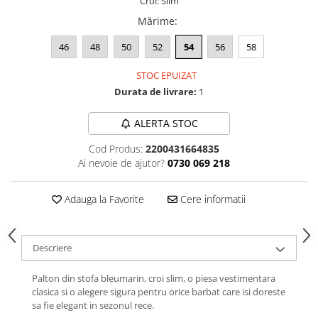
Croi: Slim
Mărime
:
46
48
50
52
54
56
58
STOC EPUIZAT
Durata de livrare:
1
ALERTA STOC
Cod Produs:
2200431664835
Ai nevoie de ajutor?
0730 069 218
Adauga la Favorite
Cere informatii
Descriere
Palton din stofa bleumarin, croi slim, o piesa vestimentara
clasica si o alegere sigura pentru orice barbat care isi doreste
sa fie elegant in sezonul rece.