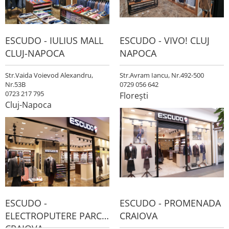
ESCUDO - IULIUS MALL
ESCUDO - VIVO! CLUJ
CLUJ-NAPOCA
NAPOCA
Str.Vaida Voievod Alexandru,
Str.Avram Iancu, Nr.492-500
Nr.53B
0729 056 642
0723 217 795
Florești
Cluj-Napoca
ESCUDO -
ESCUDO - PROMENADA
ELECTROPUTERE PARC
CRAIOVA
CRAIOVA