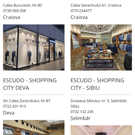
Calea Bucuresti, Nr.80
Calea Severinului 61, Craiova
0730 069 208
0731234477
Craiova
Craiova
ESCUDO - SHOPPING
ESCUDO - SHOPPING
CITY DEVA
CITY - SIBIU
Str.Calea Zarandului, Nr.87
Șoseaua Sibiului, nr. 5, Șelimbăr,
0722 431 413
Sibiu
0732 132 245
Deva
Șelimbăr