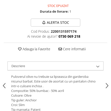
STOC EPUIZAT
Durata de livrare:
1
ALERTA STOC
Cod Produs:
2200131597174
Ai nevoie de ajutor?
0730 069 218
Adauga la Favorite
Cere informatii
Descriere
Puloverul olive nu trebuie sa lipseasca din garderoba
nicunui barbat. Este usor de asortat cu un pantalon chino
intr-o culoare inchisa .
Compozitie: 50% bumbac - 50% acril
Culoare: Olive
Tip guler: Anchior
Croi: Slim
Tip manseta: Patent