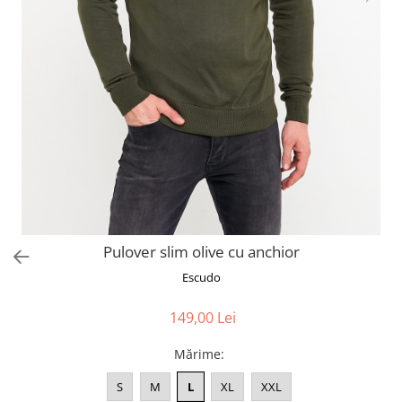
Pulover slim olive cu anchior
Escudo
149,00 Lei
Mărime
:
S
M
L
XL
XXL