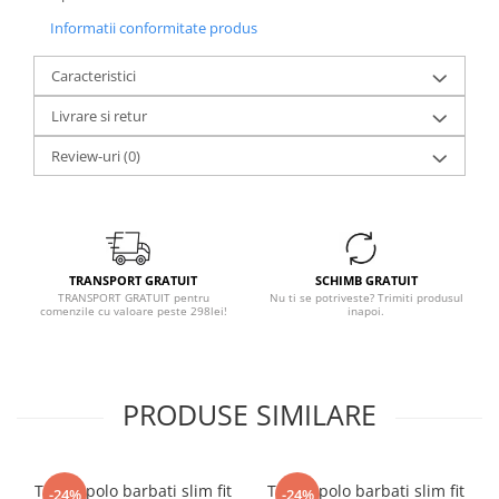
Informatii conformitate produs
Caracteristici
Livrare si retur
Review-uri
(0)
TRANSPORT GRATUIT
SCHIMB GRATUIT
TRANSPORT GRATUIT pentru
Nu ti se potriveste? Trimiti produsul
comenzile cu valoare peste 298lei!
inapoi.
PRODUSE SIMILARE
Tricou polo barbati slim fit
Tricou polo barbati slim fit
-24%
-24%