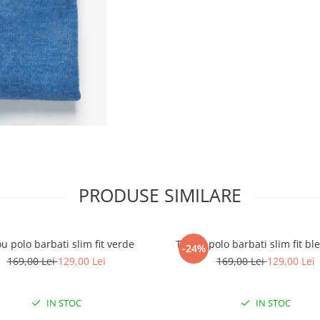
PRODUSE SIMILARE
ou polo barbati slim fit verde
Tricou polo barbati slim fit b
-24%
169,00 Lei
129,00 Lei
169,00 Lei
129,00 Lei
IN STOC
IN STOC