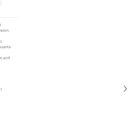
t
sezon.
o
 o
nuanta
 acril
us