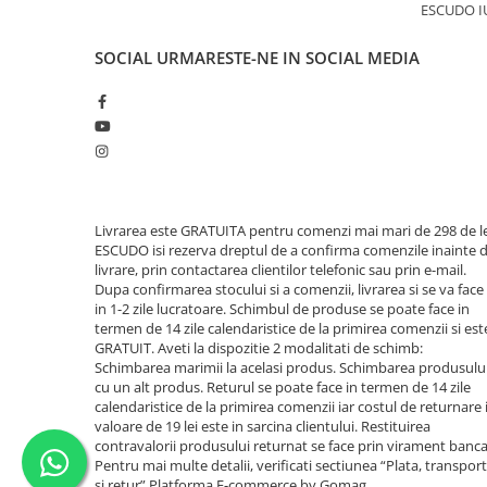
ESCUDO I
SOCIAL
URMARESTE-NE IN SOCIAL MEDIA
Livrarea este GRATUITA pentru comenzi mai mari de 298 de le
ESCUDO isi rezerva dreptul de a confirma comenzile inainte 
livrare, prin contactarea clientilor telefonic sau prin e-mail.
Dupa confirmarea stocului si a comenzii, livrarea si se va face
in 1-2 zile lucratoare. Schimbul de produse se poate face in
termen de 14 zile calendaristice de la primirea comenzii si est
GRATUIT. Aveti la dispozitie 2 modalitati de schimb:
Schimbarea marimii la acelasi produs. Schimbarea produsulu
cu un alt produs. Returul se poate face in termen de 14 zile
calendaristice de la primirea comenzii iar costul de returnare 
valoare de 19 lei este in sarcina clientului. Restituirea
contravalorii produsului returnat se face prin virament banca
Pentru mai multe detalii, verificati sectiunea “Plata, transport
si retur”
Platforma E-commerce by Gomag