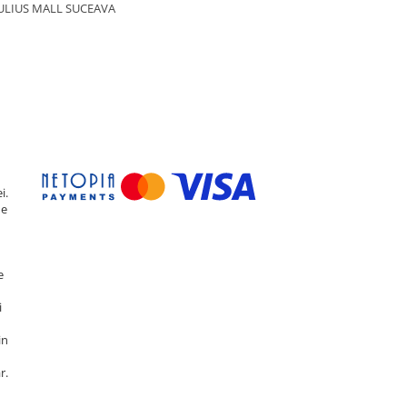
ULIUS MALL SUCEAVA
i.
de
e
i
in
r.