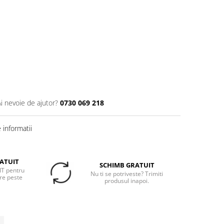
Ai nevoie de ajutor?
0730 069 218
informatii
ATUIT
SCHIMB GRATUIT
T pentru
Nu ti se potriveste? Trimiti
re peste
produsul inapoi.