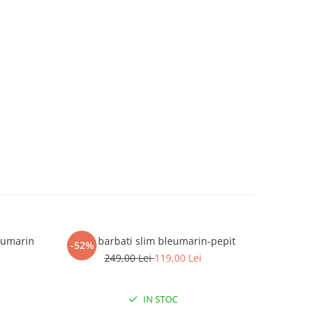
leumarin
Vesta barbati slim bleumarin-pepit
Tricou
-52%
-24%
249,00 Lei
119,00 Lei
1
IN STOC