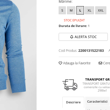
Mărime
:
S
M
L
XL
XXL
STOC EPUIZAT
Durata de livrare:
1
ALERTA STOC
Cod Produs:
2200131522183
Adauga la Favorite
Cere 
TRANSPORT GR
TRANSPORT GRATUI
comenzile cu valoa
298lei!
Caracteristici
Descriere