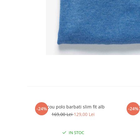
Tricou polo barbati slim fit alb
Tric
-24%
-24%
169,00 Lei
129,00 Lei
IN STOC