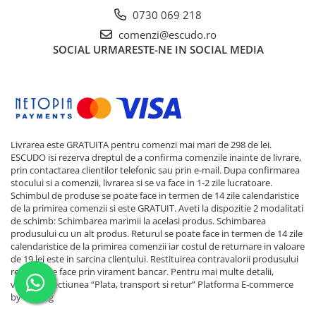
0730 069 218
comenzi@escudo.ro
SOCIAL
URMARESTE-NE IN SOCIAL MEDIA
Livrarea este GRATUITA pentru comenzi mai mari de 298 de lei.
ESCUDO isi rezerva dreptul de a confirma comenzile inainte de livrare,
prin contactarea clientilor telefonic sau prin e-mail. Dupa confirmarea
stocului si a comenzii, livrarea si se va face in 1-2 zile lucratoare.
Schimbul de produse se poate face in termen de 14 zile calendaristice
de la primirea comenzii si este GRATUIT. Aveti la dispozitie 2 modalitati
de schimb: Schimbarea marimii la acelasi produs. Schimbarea
produsului cu un alt produs. Returul se poate face in termen de 14 zile
calendaristice de la primirea comenzii iar costul de returnare in valoare
de 19 lei este in sarcina clientului. Restituirea contravalorii produsului
returnat se face prin virament bancar. Pentru mai multe detalii,
verificati sectiunea “Plata, transport si retur”
Platforma E-commerce
by Gomag