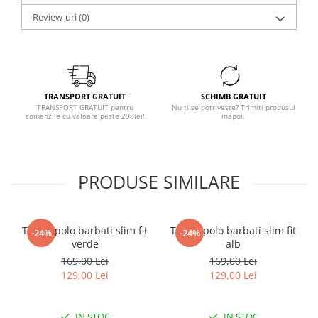
Review-uri
(0)
TRANSPORT GRATUIT
SCHIMB GRATUIT
TRANSPORT GRATUIT pentru
Nu ti se potriveste? Trimiti produsul
comenzile cu valoare peste 298lei!
inapoi.
PRODUSE SIMILARE
Tricou polo barbati slim fit
Tricou polo barbati slim fit
-24%
-24%
verde
alb
169,00 Lei
169,00 Lei
129,00 Lei
129,00 Lei
IN STOC
IN STOC