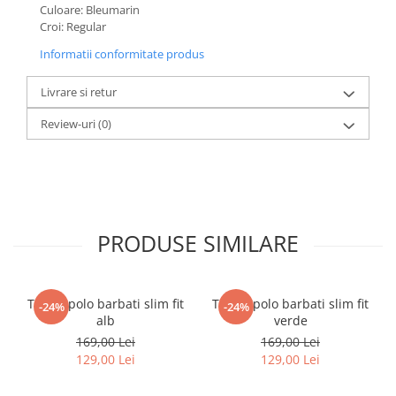
Culoare: Bleumarin
Croi: Regular
Informatii conformitate produs
Livrare si retur
Review-uri
(0)
PRODUSE SIMILARE
Tricou polo barbati slim fit
Tricou polo barbati slim fit
-24%
-24%
alb
verde
169,00 Lei
169,00 Lei
129,00 Lei
129,00 Lei