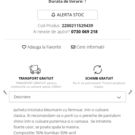
Durata de livrare:
1
ALERTA STOC
Cod Produs:
2200211529439
Ai nevoie de ajutor?
0730 069 218
Adauga la Favorite
Cere informatii
TRANSPORT GRATUIT
SCHIMB GRATUIT
TRANSPORT GRATUIT pentru
Nu ti se potriveste? Trimiti produsul
comenzile cu valoare peste 298lei!
inapoi.
Descriere
Jacheta tricotata bleumarin cu fermoar, intr-o culoare
clasica. Iti recomandam sa o porti cu o pereche de pantaloni
chino intr-o culoare puternica si o camasa. Se intretine
foarte usor, se poate spala la masina.
Compozitie: 50% bumbac-50% acril