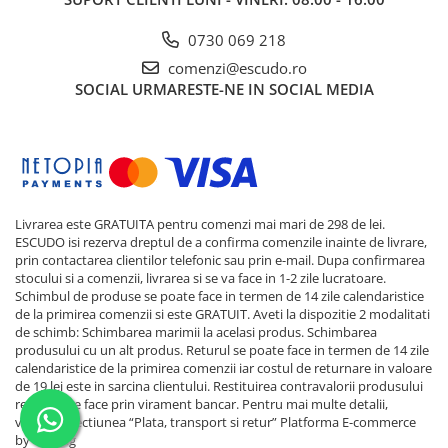
0730 069 218
comenzi@escudo.ro
SOCIAL
URMARESTE-NE IN SOCIAL MEDIA
Livrarea este GRATUITA pentru comenzi mai mari de 298 de lei.
ESCUDO isi rezerva dreptul de a confirma comenzile inainte de livrare,
prin contactarea clientilor telefonic sau prin e-mail. Dupa confirmarea
stocului si a comenzii, livrarea si se va face in 1-2 zile lucratoare.
Schimbul de produse se poate face in termen de 14 zile calendaristice
de la primirea comenzii si este GRATUIT. Aveti la dispozitie 2 modalitati
de schimb: Schimbarea marimii la acelasi produs. Schimbarea
produsului cu un alt produs. Returul se poate face in termen de 14 zile
calendaristice de la primirea comenzii iar costul de returnare in valoare
de 19 lei este in sarcina clientului. Restituirea contravalorii produsului
returnat se face prin virament bancar. Pentru mai multe detalii,
verificati sectiunea “Plata, transport si retur”
Platforma E-commerce
by Gomag