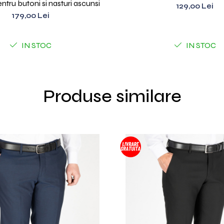
tru butoni si nasturi ascunsi
129,00 Lei
179,00 Lei
IN STOC
IN STOC
Produse similare