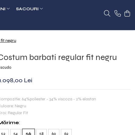
NI
SACOURI
fit negru
Costum barbati regular fit negru
scudo
1.098,00 Lei
ompozitie: 64%poliester - 34% viscoza - 2% elastan
uloare: Negru
roi: Regular Fit
Mărime
:
52
54
56
58
60
62