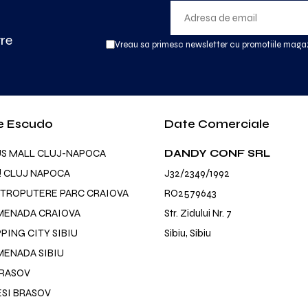
tre
Vreau sa primesc newsletter cu promotiile magaz
e Escudo
Date Comerciale
US MALL CLUJ-NAPOCA
DANDY CONF SRL
! CLUJ NAPOCA
J32/2349/1992
TROPUTERE PARC CRAIOVA
RO2579643
MENADA CRAIOVA
Str. Zidului Nr. 7
ING CITY SIBIU
Sibiu, Sibiu
ENADA SIBIU
BRASOV
SI BRASOV