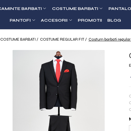
CAMINTE BARBATI
COSTUME BARBATI
PANTALO
PANTOFI
ACCESORII
PROMOTII
BLOG
COSTUME BARBATI /
COSTUME REGULAR FIT /
Costum barbati regular 
E
C
C
C