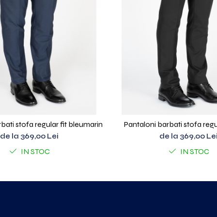
bati stofa regular fit bleumarin
Pantaloni barbati stofa regul
de la 369,00 Lei
de la 369,00 Le
IN STOC
IN STOC