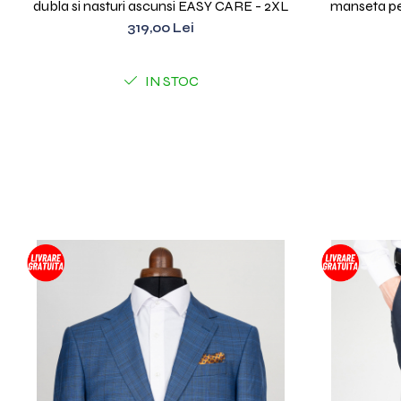
dubla si nasturi ascunsi EASY CARE - 2XL
manseta pen
319,00 Lei
IN STOC