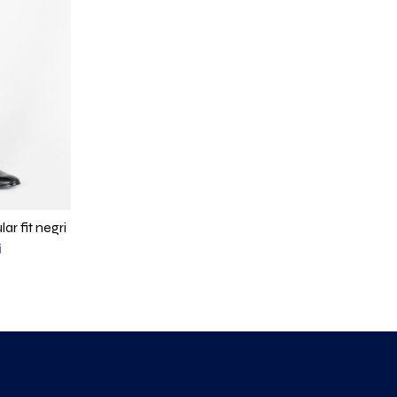
ar fit negri
i