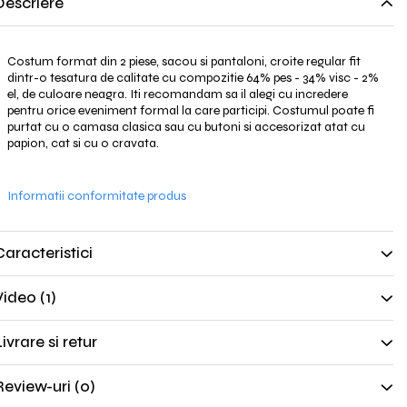
Descriere
Costum format din 2 piese, sacou si pantaloni, croite regular fit
dintr-o tesatura de calitate cu compozitie 64% pes - 34% visc - 2%
el, de culoare neagra. Iti recomandam sa il alegi cu incredere
pentru orice eveniment formal la care participi. Costumul poate fi
purtat cu o camasa clasica sau cu butoni si accesorizat atat cu
papion, cat si cu o cravata.
Informatii conformitate produs
Caracteristici
Video
(1)
ivrare si retur
Review-uri
(0)