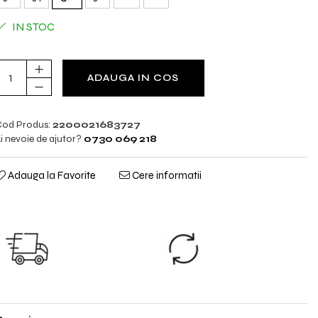
IN STOC
ADAUGA IN COS
od Produs:
2200021683727
i nevoie de ajutor?
0730 069 218
Adauga la Favorite
Cere informatii
TRANSPORT
SCHIMB
GRATUIT
GRATUIT
TRANSPORT
Nu ti se potriveste?
GRATUIT pentru
Trimiti produsul
comenzile cu
inapoi.
valoare peste 298lei!