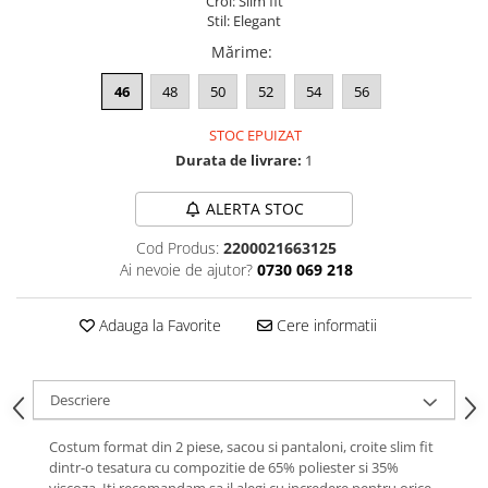
Croi: Slim fit
Stil: Elegant
Mărime
:
46
48
50
52
54
56
STOC EPUIZAT
Durata de livrare:
1
ALERTA STOC
Cod Produs:
2200021663125
Ai nevoie de ajutor?
0730 069 218
Adauga la Favorite
Cere informatii
Descriere
Costum format din 2 piese, sacou si pantaloni, croite slim fit
dintr-o tesatura cu compozitie de 65% poliester si 35%