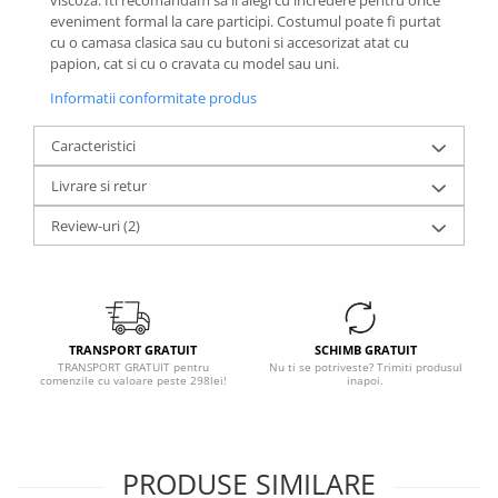
viscoza. Iti recomandam sa il alegi cu incredere pentru orice
eveniment formal la care participi. Costumul poate fi purtat
cu o camasa clasica sau cu butoni si accesorizat atat cu
papion, cat si cu o cravata cu model sau uni.
Informatii conformitate produs
Caracteristici
Livrare si retur
Review-uri
(2)
TRANSPORT GRATUIT
SCHIMB GRATUIT
TRANSPORT GRATUIT pentru
Nu ti se potriveste? Trimiti produsul
comenzile cu valoare peste 298lei!
inapoi.
PRODUSE SIMILARE