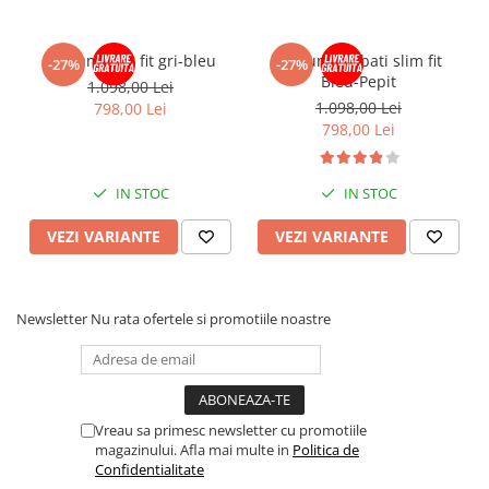
Costum slim fit gri-bleu
Costum barbati slim fit
-27%
-27%
Bleu-Pepit
1.098,00 Lei
1.098,00 Lei
798,00 Lei
798,00 Lei
IN STOC
IN STOC
VEZI VARIANTE
VEZI VARIANTE
Newsletter
Nu rata ofertele si promotiile noastre
Vreau sa primesc newsletter cu promotiile
magazinului. Afla mai multe in
Politica de
Confidentialitate