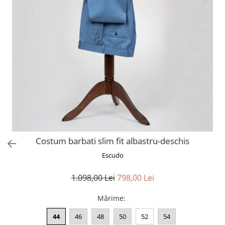
Costum barbati slim fit albastru-deschis
Escudo
1.098,00 Lei
798,00 Lei
Mărime
:
44
46
48
50
52
54