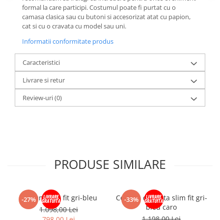
formal la care participi. Costumul poate fi purtat cu o
camasa clasica sau cu butoni si accesorizat atat cu papion,
cat si cu o cravata cu model sau uni.
Informatii conformitate produs
Caracteristici
Livrare si retur
Review-uri
(0)
PRODUSE SIMILARE
Costum slim fit gri-bleu
Costum cu vesta slim fit gri-
-27%
-33%
bleu caro
1.098,00 Lei
1.198,00 Lei
798,00 Lei