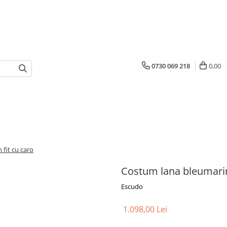
0730 069 218
0,00
fit cu caro
Costum lana bleumarin 
Escudo
1.098,00 Lei