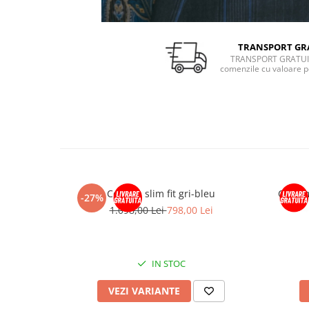
TRANSPORT GR
TRANSPORT GRATUI
comenzile cu valoare p
Costum slim fit gri-bleu
Costum
-27%
1.098,00 Lei
798,00 Lei
IN STOC
VEZI VARIANTE