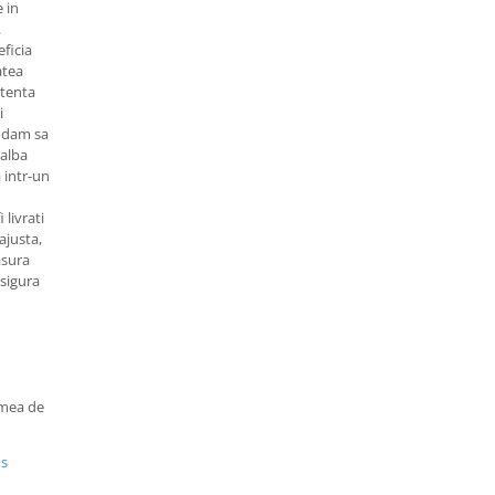
 in
.
ficia
atea
stenta
i
andam sa
 alba
 intr-un
livrati
 ajusta,
asura
sigura
imea de
us