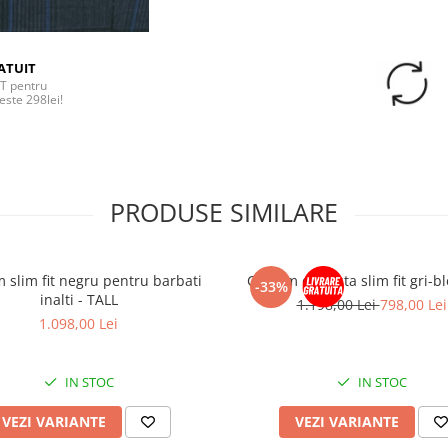
ATUIT
T pentru
este 298lei!
PRODUSE SIMILARE
 slim fit negru pentru barbati
Costum cu vesta slim fit gri-b
-33%
inalti - TALL
1.198,00 Lei
798,00 Lei
1.098,00 Lei
IN STOC
IN STOC
VEZI VARIANTE
VEZI VARIANTE