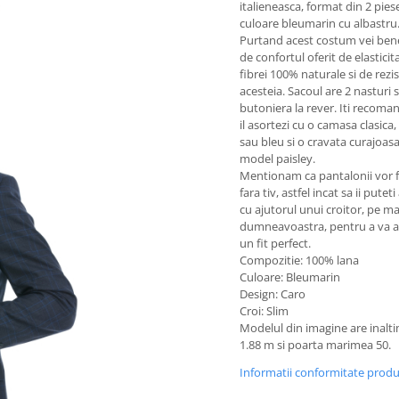
italieneasca,
format din 2 piese
culoare bleumarin cu albastru
Purtand acest costum vei bene
de confortul oferit de elasticit
fibrei 100% naturale si de rezi
acesteia. Sacoul are 2 nasturi s
butoniera la rever. Iti recom
il asortezi cu o camasa clasica,
sau bleu si o cravata curajoasa
model paisley.
Mentionam ca pantalonii vor fi 
fara tiv, astfel incat sa ii puteti
cu ajutorul unui croitor, pe m
dumneavoastra, pentru a va a
un fit perfect.
Compozitie: 100% lana
Culoare: Bleumarin
Design: Caro
Croi: Slim
Modelul din imagine are inalt
1.88 m si poarta marimea 50.
Informatii conformitate prod