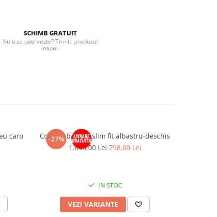
SCHIMB GRATUIT
Nu ti se potriveste? Trimiti produsul
inapoi.
leu caro
Costum barbati slim fit albastru-deschis
Costum 
-27%
-27%
1.098,00 Lei
798,00 Lei
1
IN STOC
VEZI VARIANTE
V