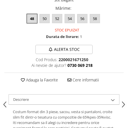
Stil: Elegant
Mărime
:
48
50
52
54
56
58
STOC EPUIZAT
Durata de livrare:
1
ALERTA STOC
Cod Produs:
2200021671250
Ai nevoie de ajutor?
0730 069 218
Adauga la Favorite
Cere informatii
Descriere
Costum format din 3 piese, sacou, vesta si pantaloni, croite
slim fit dintr-o tesatura cu compozitie de 65%pes-35%visc.
Iti recomandam sa il alegi cu incredere pentru orice