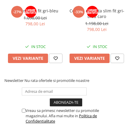
Costum slim fit gri-bleu
Costum cu vesta slim fit gri-
-27%
-33%
bleu caro
1.098,00 Lei
1.198,00 Lei
798,00 Lei
798,00 Lei
IN STOC
IN STOC
VEZI VARIANTE
VEZI VARIANTE
Newsletter
Nu rata ofertele si promotiile noastre
Vreau sa primesc newsletter cu promotiile
magazinului. Afla mai multe in
Politica de
Confidentialitate