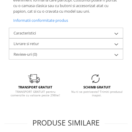
eveniment formal la care participi. Costumul poate fi purtat
cu o camasa clasica sau cu butoni si accesorizat atat cu
papion, cat si cu o cravata cu model sau uni.
Informatii conformitate produs
Caracteristici
Livrare si retur
Review-uri
(0)
TRANSPORT GRATUIT
SCHIMB GRATUIT
TRANSPORT GRATUIT pentru
Nu ti se potriveste? Trimiti produsul
comenzile cu valoare peste 298lei!
inapoi.
PRODUSE SIMILARE