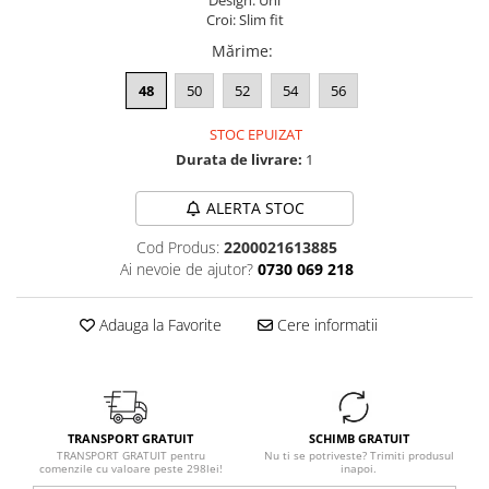
Design: Uni
Croi: Slim fit
Mărime
:
48
50
52
54
56
STOC EPUIZAT
Durata de livrare:
1
ALERTA STOC
Cod Produs:
2200021613885
Ai nevoie de ajutor?
0730 069 218
Adauga la Favorite
Cere informatii
TRANSPORT GRATUIT
SCHIMB GRATUIT
TRANSPORT GRATUIT pentru
Nu ti se potriveste? Trimiti produsul
comenzile cu valoare peste 298lei!
inapoi.