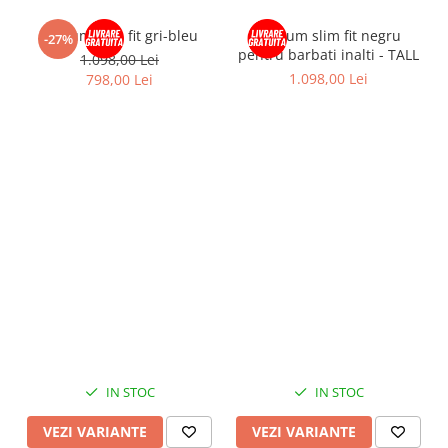
Costum slim fit gri-bleu
Costum slim fit negru
-27%
pentru barbati inalti - TALL
1.098,00 Lei
1.098,00 Lei
798,00 Lei
IN STOC
IN STOC
VEZI VARIANTE
VEZI VARIANTE