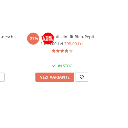
u-deschis
Costum barbati slim fit Bleu-Pepit
Costum sli
-27%
1.098,00 Lei
798,00 Lei
IN STOC
VEZI VARIANTE
V