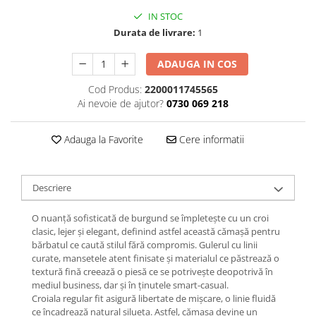
IN STOC
Durata de livrare:
1
ADAUGA IN COS
Cod Produs:
2200011745565
Ai nevoie de ajutor?
0730 069 218
Adauga la Favorite
Cere informatii
Descriere
O nuanță sofisticată de burgund se împleteşte cu un croi
clasic, lejer şi elegant, definind astfel această cămașă pentru
bărbatul ce caută stilul fără compromis. Gulerul cu linii
curate, mansetele atent finisate şi materialul ce păstrează o
textură fină creează o piesă ce se potriveşte deopotrivă în
mediul business, dar şi în ţinutele smart-casual.
Croiala regular fit asigură libertate de mișcare, o linie fluidă
ce încadrează natural silueta. Astfel, cămașa devine un