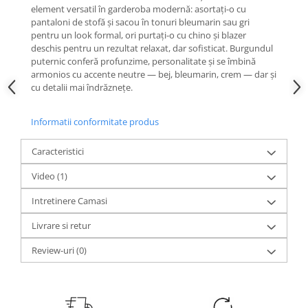
element versatil în garderoba modernă: asortaţi-o cu
pantaloni de stofă şi sacou în tonuri bleumarin sau gri
pentru un look formal, ori purtaţi-o cu chino şi blazer
deschis pentru un rezultat relaxat, dar sofisticat. Burgundul
puternic conferă profunzime, personalitate şi se îmbină
armonios cu accente neutre — bej, bleumarin, crem — dar şi
cu detalii mai îndrăzneţe.
Informatii conformitate produs
Caracteristici
Video
(1)
Intretinere Camasi
Livrare si retur
Review-uri
(0)