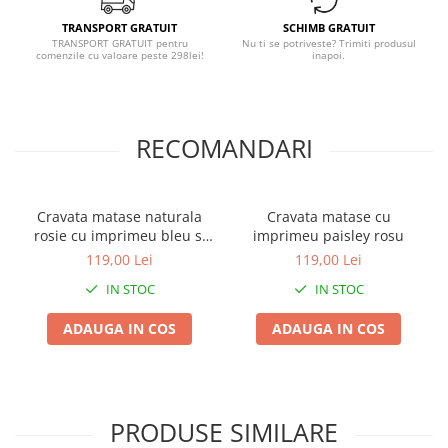
TRANSPORT GRATUIT
SCHIMB GRATUIT
TRANSPORT GRATUIT pentru
Nu ti se potriveste? Trimiti produsul
comenzile cu valoare peste 298lei!
inapoi.
RECOMANDARI
Cravata matase naturala
Cravata matase cu
rosie cu imprimeu bleu si
imprimeu paisley rosu
bej
119,00 Lei
119,00 Lei
IN STOC
IN STOC
ADAUGA IN COS
ADAUGA IN COS
PRODUSE SIMILARE