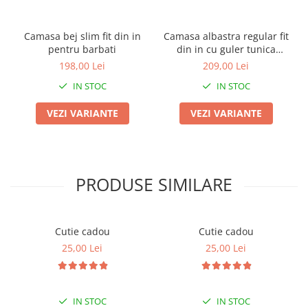
Camasa bej slim fit din in
Camasa albastra regular fit
pentru barbati
din in cu guler tunica
pentru barbati 2XL
198,00 Lei
209,00 Lei
IN STOC
IN STOC
VEZI VARIANTE
VEZI VARIANTE
PRODUSE SIMILARE
Cutie cadou
Cutie cadou
25,00 Lei
25,00 Lei
IN STOC
IN STOC