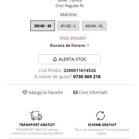
Guler: Tunica
Croi: Regular fit
Mărime
:
39/40 - M
41/42 - L
43/44 - XL
STOC EPUIZAT
Durata de livrare:
1
ALERTA STOC
Cod Produs:
2200011614526
Ai nevoie de ajutor?
0730 069 218
Adauga la Favorite
Cere informatii
TRANSPORT GRATUIT
SCHIMB GRATUIT
TRANSPORT GRATUIT pentru
Nu ti se potriveste? Trimiti produsul
comenzile cu valoare peste 298lei!
inapoi.