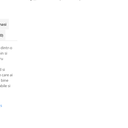
masi
(0)
 dintr-o
in si
ru
d
d si
e care ai
i bine
bile si
us