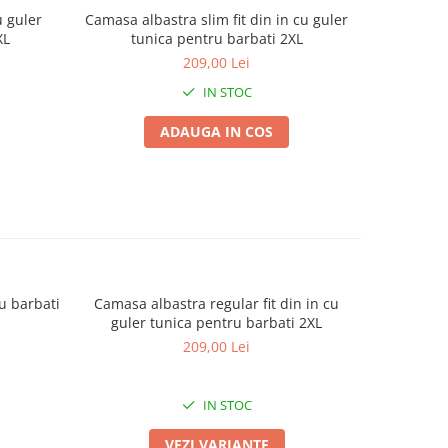
u guler
Camasa albastra slim fit din in cu guler
Camasa b
XL
tunica pentru barbati 2XL
t
209,00 Lei
IN STOC
ADAUGA IN COS
ru barbati
Camasa albastra regular fit din in cu
Camasa a
guler tunica pentru barbati 2XL
tun
209,00 Lei
IN STOC
VEZI VARIANTE