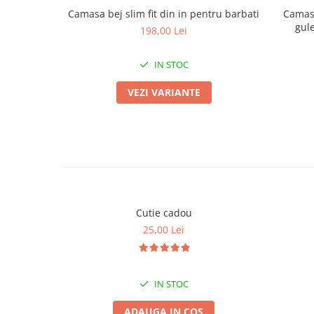
Camasa bej slim fit din in pentru barbati
Camasa
gul
198,00 Lei
IN STOC
VEZI VARIANTE
Cutie cadou
25,00 Lei
IN STOC
ADAUGA IN COS