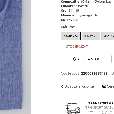
Compozitie
: 60%in - 40%bumbac
Culoare
: Albastru
Croi
: Slim fit
Maneca
: lunga-reglabila
Guler
:Clasic
Mărime
:
39/40 - M
41/42 - L
43/44 
STOC EPUIZAT
ALERTA STOC
Cod Produs:
2200011687483
Adauga la Favorite
Cere 
TRANSPORT GR
TRANSPORT GRATUI
comenzile cu valoa