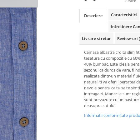
298lei!
Caracteristici
Descriere
Intretinere Ca
Livrare si retur
Review-uri
Camasa albastra croita slim fit
tesatura cu compozitie cu 60%
40% bumbac. Este ideala pent
sezonul calduros de vara, fiin
realizata dintr-un material flui
natural iti va oferi libertatea d
nevoie pentru ca tu sa te simt
intreaga zi. Manecile sunt regla
sunt prevazute cu un nasture
deasupra cotului.
Informatii conformitate prod