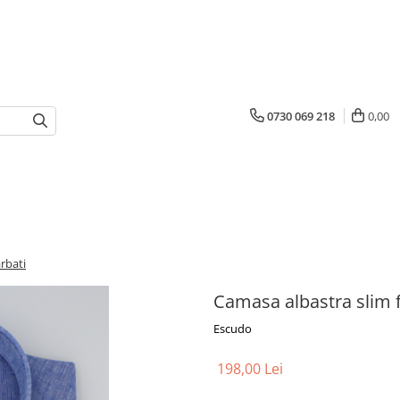
0730 069 218
0,00
rbati
Camasa albastra slim fi
Escudo
198,00 Lei