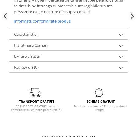
natural iti va oferi libertatea de care ai nevoie pentru ca tu sa
te simti bine intreaga zi. Manecile sunt reglabile si sunt
prevazute cu un nasture deasupra cotului.
Informatii conformitate produs
Caracteristici
Intretinere Camasi
Livrare si retur
Review-uri
(0)
TRANSPORT GRATUIT
SCHIMB GRATUIT
TRANSPORT GRATUIT pentru
Nu ti se potriveste? Trimiti produsul
comenzile cu valoare peste 298lei!
inapoi.