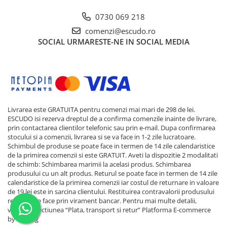
0730 069 218
comenzi@escudo.ro
SOCIAL
URMARESTE-NE IN SOCIAL MEDIA
Livrarea este GRATUITA pentru comenzi mai mari de 298 de lei.
ESCUDO isi rezerva dreptul de a confirma comenzile inainte de livrare,
prin contactarea clientilor telefonic sau prin e-mail. Dupa confirmarea
stocului si a comenzii, livrarea si se va face in 1-2 zile lucratoare.
Schimbul de produse se poate face in termen de 14 zile calendaristice
de la primirea comenzii si este GRATUIT. Aveti la dispozitie 2 modalitati
de schimb: Schimbarea marimii la acelasi produs. Schimbarea
produsului cu un alt produs. Returul se poate face in termen de 14 zile
calendaristice de la primirea comenzii iar costul de returnare in valoare
de 19 lei este in sarcina clientului. Restituirea contravalorii produsului
returnat se face prin virament bancar. Pentru mai multe detalii,
verificati sectiunea “Plata, transport si retur”
Platforma E-commerce
by Gomag