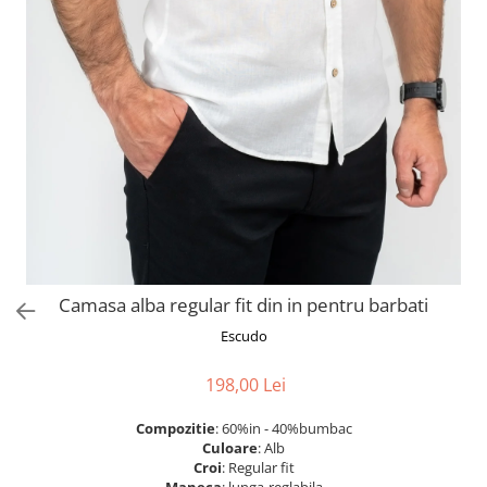
Camasa alba regular fit din in pentru barbati
Escudo
198,00 Lei
Compozitie
: 60%in - 40%bumbac
Culoare
: Alb
Croi
: Regular fit