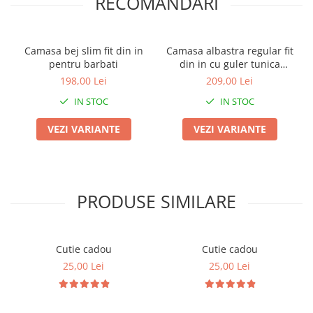
RECOMANDARI
Camasa bej slim fit din in
Camasa albastra regular fit
pentru barbati
din in cu guler tunica
pentru barbati 2XL
198,00 Lei
209,00 Lei
IN STOC
IN STOC
VEZI VARIANTE
VEZI VARIANTE
PRODUSE SIMILARE
Cutie cadou
Cutie cadou
25,00 Lei
25,00 Lei