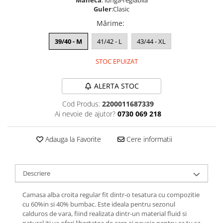
Maneca
: lunga-reglabila
Guler
:Clasic
Mărime
:
39/40 - M
41/42 - L
43/44 - XL
STOC EPUIZAT
ALERTA STOC
Cod Produs:
2200011687339
Ai nevoie de ajutor?
0730 069 218
Adauga la Favorite
Cere informatii
Descriere
Camasa alba croita regular fit dintr-o tesatura cu compozitie
cu 60%in si 40% bumbac. Este ideala pentru sezonul
calduros de vara, fiind realizata dintr-un material fluid si