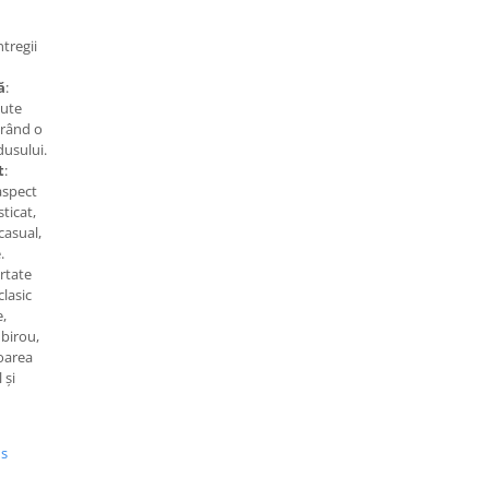
tregii
ă
:
cute
urând o
dusului.
t
:
aspect
sticat,
casual,
.
ertate
clasic
e,
 birou,
loarea
 și
us