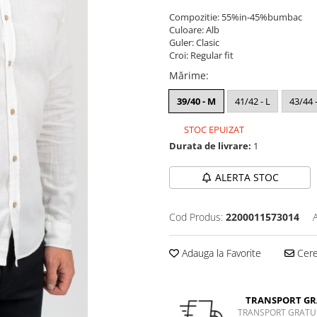
Compozitie: 55%in-45%bumbac
Culoare: Alb
Guler: Clasic
Croi: Regular fit
Mărime
:
39/40 - M
41/42 - L
43/44 
STOC EPUIZAT
Durata de livrare:
1
ALERTA STOC
Cod Produs:
2200011573014
Adauga la Favorite
Cere 
TRANSPORT GR
TRANSPORT GRATUI