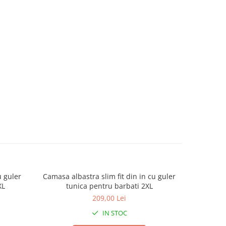
u guler
Camasa albastra slim fit din in cu guler
Camasa b
XL
tunica pentru barbati 2XL
t
209,00 Lei
IN STOC