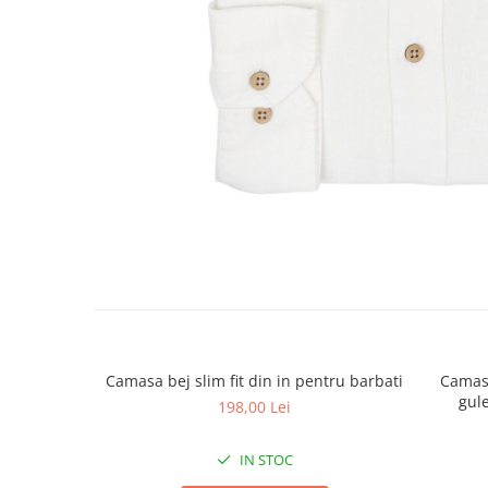
Camasa bej slim fit din in pentru barbati
Camasa
gul
198,00 Lei
IN STOC