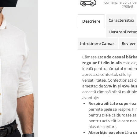
comenzile cu valoa
298lei!
Caracteristici
Descriere
Livrare si retur
Intretinere Camasi
Review-
Cămașa
Escudo casual bărba
regular fit din in alb
este ale
ideală pentru bărbatul moder
apreciază confortul, stilul și
versatilitatea. Confecționată d
amestec de
55% in și 45% b
această cămașă oferă multiple
avantaje:
Respirabilitate superioa
permite pielii să respire, fii
pentru zilele călduroase s
pentru activitățile care nec
plus de confort.
Absorbție excelentă a u