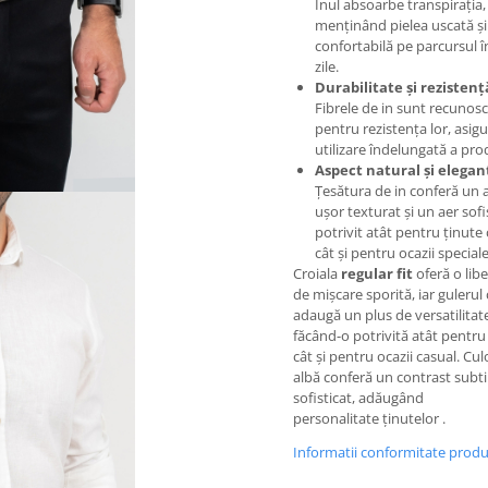
Inul absoarbe transpirația,
menținând pielea uscată și
confortabilă pe parcursul în
zile.
Durabilitate și rezistenț
Fibrele de in sunt recunos
pentru rezistența lor, asig
utilizare îndelungată a pro
Aspect natural și elegan
Țesătura de in conferă un 
ușor texturat și un aer sofi
potrivit atât pentru ținute 
cât și pentru ocazii speciale
Croiala
regular fit
oferă o lib
de mișcare sporită, iar gulerul 
adaugă un plus de versatilitat
făcând-o potrivită atât pentru
cât și pentru ocazii casual. Cu
albă conferă un contrast subtil
sofisticat, adăugând
personalitate ținutelor .
Informatii conformitate prod