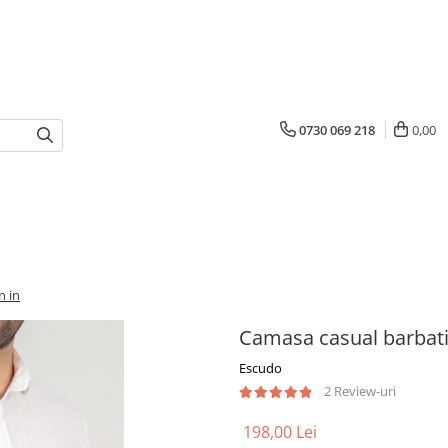
0730 069 218
0,00
n in
Camasa casual barbati r
Escudo
2 Review-uri
198,00 Lei