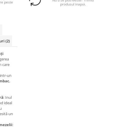
Nu ti se potriveste? Trimiti
re peste
produsul inapoi.
uri
(2)
ți
gerea
n care
intr-un
umbac
,
ră
: Inul
nd ideal
au
esită un
mezelii
: