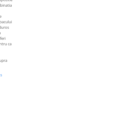
binatia
e
bacului
lduros
n
feri
ntru ca
upra
us