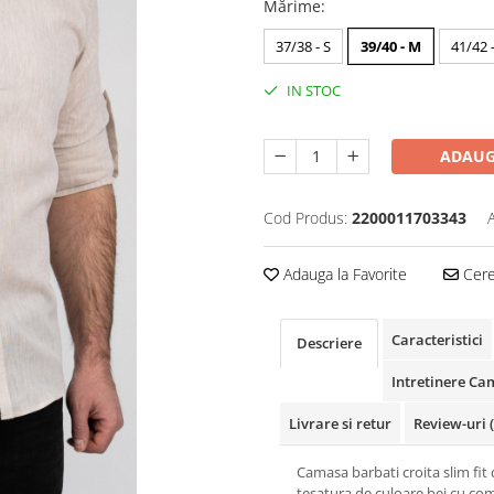
Mărime
:
37/38 - S
39/40 - M
41/42 -
IN STOC
ADAUG
Cod Produs:
2200011703343
Adauga la Favorite
Cere 
Caracteristici
Descriere
Intretinere Ca
Livrare si retur
Review-uri
Camasa barbati croita slim fit 
tesatura de culoare bej cu co