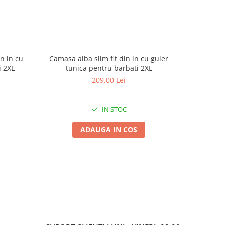
n in cu
Camasa alba slim fit din in cu guler
Camasa alb
i 2XL
tunica pentru barbati 2XL
tun
209,00 Lei
IN STOC
ADAUGA IN COS