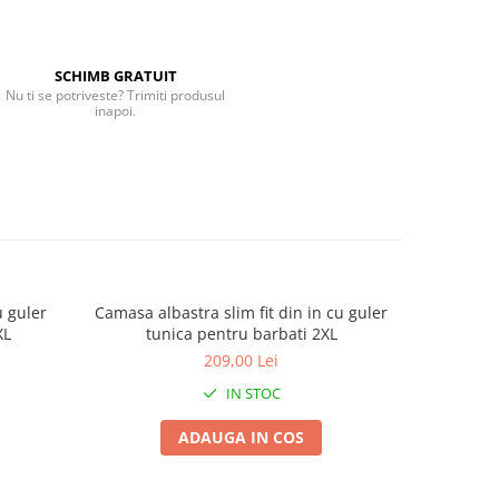
SCHIMB GRATUIT
Nu ti se potriveste? Trimiti produsul
inapoi.
u guler
Camasa albastra slim fit din in cu guler
Camasa b
XL
tunica pentru barbati 2XL
t
209,00 Lei
IN STOC
ADAUGA IN COS