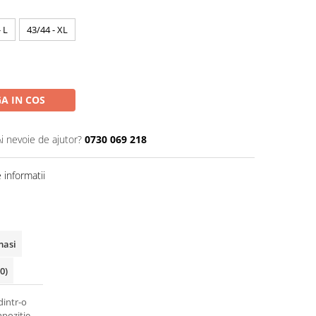
 L
43/44 - XL
A IN COS
Ai nevoie de ajutor?
0730 069 218
informatii
masi
(0)
dintr-o
mpozitie