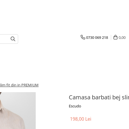
0730 069 218
0,00
lim fit din in PREMIUM
Camasa barbati bej sl
Escudo
198,00 Lei