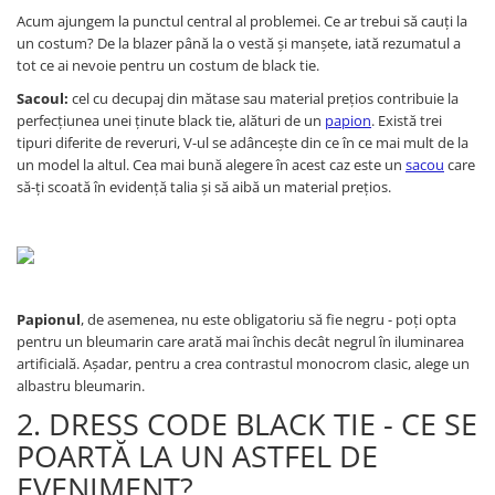
Acum ajungem la punctul central al problemei. Ce ar trebui să cauți la
un costum? De la blazer până la o vestă și manșete, iată rezumatul a
tot ce ai nevoie pentru un costum de black tie.
Sacoul:
cel cu decupaj din mătase sau material prețios contribuie la
perfecțiunea unei ținute black tie, alături de un
papion
. Există trei
tipuri diferite de reveruri, V-ul se adâncește din ce în ce mai mult de la
un model la altul. Cea mai bună alegere în acest caz este un
sacou
care
să-ți scoată în evidență talia și să aibă un material prețios.
Papionul
, de asemenea, nu este obligatoriu să fie negru - poți opta
pentru un bleumarin care arată mai închis decât negrul în iluminarea
artificială. Așadar, pentru a crea contrastul monocrom clasic, alege un
albastru bleumarin.
2. DRESS CODE BLACK TIE - CE SE
POARTĂ LA UN ASTFEL DE
EVENIMENT?