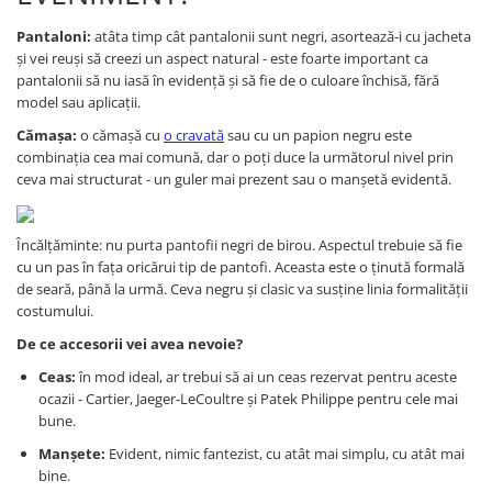
Pantaloni
:
atâta timp cât pantalonii sunt negri, asortează-i cu jacheta
și vei reuși să creezi un aspect natural - este foarte important ca
pantalonii să nu iasă în evidență și să fie de o culoare închisă, fără
model sau aplicații.
Cămașa
:
o cămașă cu
o cravată
sau cu un papion negru este
combinația cea mai comună, dar o poți duce la următorul nivel prin
ceva mai structurat - un guler mai prezent sau o manșetă evidentă.
Încălțăminte: nu purta pantofii negri de birou. Aspectul trebuie să fie
cu un pas în fața oricărui tip de pantofi. Aceasta este o ținută formală
de seară, până la urmă. Ceva negru și clasic va susține linia formalității
costumului.
De ce accesorii vei avea nevoie?
Ceas
:
în mod ideal, ar trebui să ai un ceas rezervat pentru aceste
ocazii - Cartier, Jaeger-LeCoultre și Patek Philippe pentru cele mai
bune.
Manșete
:
Evident, nimic fantezist, cu atât mai simplu, cu atât mai
bine.