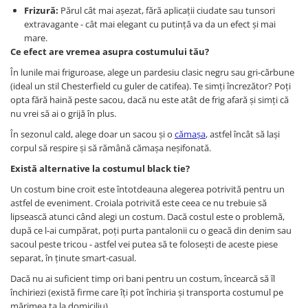
Frizură:
Părul cât mai așezat, fără aplicații ciudate sau tunsori
extravagante - cât mai elegant cu putință va da un efect și mai
mare.
Ce efect are vremea asupra costumului tău?
În lunile mai friguroase, alege un pardesiu clasic negru sau gri-cărbune
(ideal un stil Chesterfield cu guler de catifea). Te simți încrezător? Poți
opta fără haină peste sacou, dacă nu este atât de frig afară și simți că
nu vrei să ai o grijă în plus.
În sezonul cald, alege doar un sacou și o
cămașa
, astfel încât să lași
corpul să respire și să rămână cămașa neșifonată.
Există alternative la costumul black tie?
Un costum bine croit este întotdeauna alegerea potrivită pentru un
astfel de eveniment. Croiala potrivită este ceea ce nu trebuie să
lipsească atunci când alegi un costum. Dacă costul este o problemă,
după ce l-ai cumpărat, poți purta pantalonii cu o geacă din denim sau
sacoul peste tricou - astfel vei putea să te folosești de aceste piese
separat, în ținute smart-casual.
Dacă nu ai suficient timp ori bani pentru un costum, încearcă să îl
închiriezi (există firme care îți pot închiria și transporta costumul pe
mărimea ta la domiciliu).