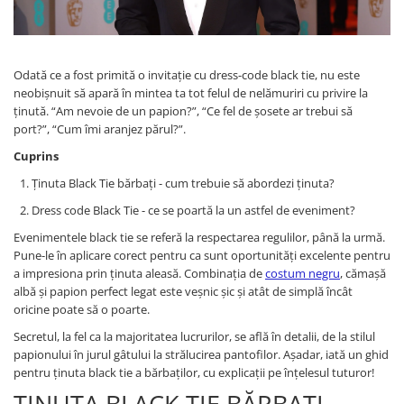
Odată ce a fost primită o invitație cu dress-code black tie, nu este
neobișnuit să apară în mintea ta tot felul de nelămuriri cu privire la
ținută. “Am nevoie de un papion?”, “Ce fel de șosete ar trebui să
port?”, “Cum îmi aranjez părul?”.
Cuprins
Ținuta Black Tie bărbați - cum trebuie să abordezi ținuta?
Dress code Black Tie - ce se poartă la un astfel de eveniment?
Evenimentele black tie se referă la respectarea regulilor, până la urmă.
Pune-le în aplicare corect pentru ca sunt oportunități excelente pentru
a impresiona prin ținuta aleasă. Combinația de
costum negru
, cămașă
albă și papion perfect legat este veșnic șic și atât de simplă încât
oricine poate să o poarte.
Secretul, la fel ca la majoritatea lucrurilor, se află în detalii, de la stilul
papionului în jurul gâtului la strălucirea pantofilor. Așadar, iată un ghid
pentru ținuta black tie a bărbaților, cu explicații pe înțelesul tuturor!
ȚINUTA BLACK TIE BĂRBAȚI -