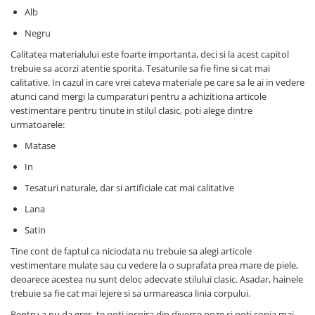
Alb
Negru
Calitatea materialului este foarte importanta, deci si la acest capitol
trebuie sa acorzi atentie sporita. Tesaturile sa fie fine si cat mai
calitative. In cazul in care vrei cateva materiale pe care sa le ai in vedere
atunci cand mergi la cumparaturi pentru a achizitiona articole
vestimentare pentru tinute in stilul clasic, poti alege dintre
urmatoarele:
Matase
In
Tesaturi naturale, dar si artificiale cat mai calitative
Lana
Satin
Tine cont de faptul ca niciodata nu trebuie sa alegi articole
vestimentare mulate sau cu vedere la o suprafata prea mare de piele,
deoarece acestea nu sunt deloc adecvate stilului clasic. Asadar, hainele
trebuie sa fie cat mai lejere si sa urmareasca linia corpului.
Pentru a nu da gres, te poti inspira din diverse poze si poti copia mai