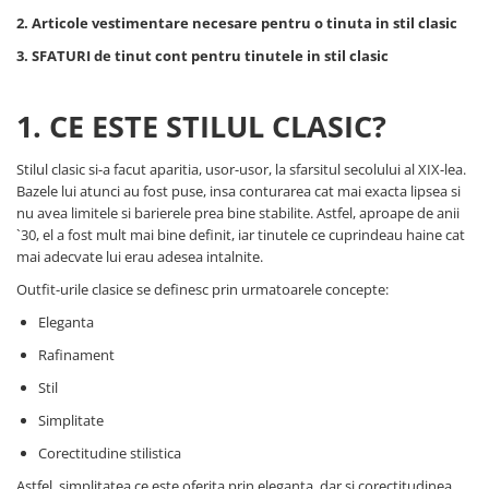
2. Articole vestimentare necesare pentru o tinuta in stil clasic
3. SFATURI de tinut cont pentru tinutele in stil clasic
1. CE ESTE STILUL CLASIC?
Stilul clasic si-a facut aparitia, usor-usor, la sfarsitul secolului al XIX-lea.
Bazele lui atunci au fost puse, insa conturarea cat mai exacta lipsea si
nu avea limitele si barierele prea bine stabilite. Astfel, aproape de anii
`30, el a fost mult mai bine definit, iar tinutele ce cuprindeau haine cat
mai adecvate lui erau adesea intalnite.
Outfit-urile clasice se definesc prin urmatoarele concepte:
Eleganta
Rafinament
Stil
Simplitate
Corectitudine stilistica
Astfel, simplitatea ce este oferita prin eleganta, dar si corectitudinea