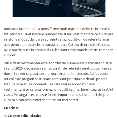
Industria fashion-ului a prins forme mult mai bine definite in secolul
XX. Atunci au luat nastere numeroase stiluri vestimentare ce au ramas
in istoria modei, dar care reprezinta si azi outfit-uri de referinta, mai
ales pentru persoanele de varsta a doua. Cateva dintre stilurile ce au
avut bazele puse in secolul al XX-lea sunt urmatoarele: clasic, romantic
si sport.
Stilul clasic vestimentar este abordat de numeroase persoane chiar si
in anul 2020, deoarece a ramas un stil de referinta pentru doamnele si
domnii ce vor sa pastreze o urma a vremurilor trecute. Astfel, acest
articol este pregatit sa iti arate care sunt principalele detalii pe care
trebuie sa le stii in momentul in care vrei sa abordezi piese
vestimentare cu care sa formezi un outfit cat mai bine integrat in stilul
clasic. Pe langa acestea este foarte important sa stii si detalii despre
cum sa alcatuiesti astfel de tinute cat mai corect.
Cuprins:
1. Ce este stilul clasic?