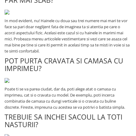
PAR MAI SLAB?
In mod evident, nu! Hainele cu doua sau trei numere mai mari te vor
face sa pari doar neglijent fata de imaginea ta si atentia pe care o
acorzi aspectului fizic. Acelasi este cazul si cu hainele in marimi mai
mici. Probeaza mereu articolele vestimentare si vezi care se asaza cel
mai bine pe tine si care iti permit in acelasi timp sa te misti in voie si sa
te simti confortabil.
POT PURTA CRAVATA SI CAMASA CU
IMPRIMEU?
Poate ti se va parea ciudat, dar da, poti alege atat o camasa cu
imprimeu, cat si o cravata cu model. De exemplu, poti incerca
combinatia de camasa cu dungi verticale si o cravata cu buline
discrete. Fireste, impreuna cu acestea se va potrivi o batista simpla.
TREBUIE SA INCHEI SACOUL LA TOTI
NASTURII?