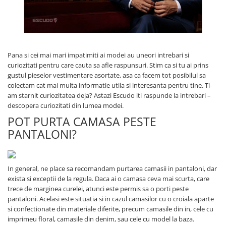
Pana si cei mai mari impatimiti ai modei au uneori intrebari si
curiozitati pentru care cauta sa afle raspunsuri. Stim ca si tu ai prins
gustul pieselor vestimentare asortate, asa ca facem tot posibilul sa
colectam cat mai multa informatie utila si interesanta pentru tine. Ti-
am starnit curiozitatea deja? Astazi Escudo iti raspunde la intrebari –
descopera curiozitati din lumea modei.
POT PURTA CAMASA PESTE
PANTALONI?
In general, ne place sa recomandam purtarea camasii in pantaloni, dar
exista si exceptii de la regula. Daca ai o camasa ceva mai scurta, care
trece de marginea curelei, atunci este permis sa o porti peste
pantaloni. Acelasi este situatia si in cazul camasilor cu o croiala aparte
si confectionate din materiale diferite, precum camasile din in, cele cu
imprimeu floral, camasile din denim, sau cele cu model la baza.