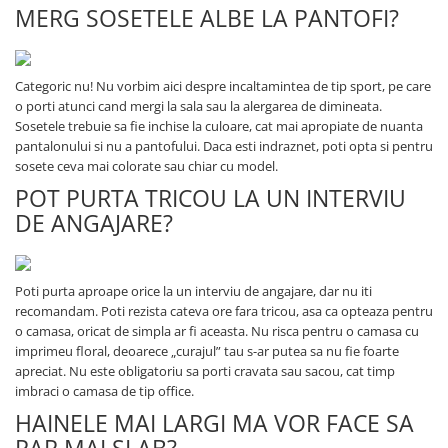
MERG SOSETELE ALBE LA PANTOFI?
Categoric nu! Nu vorbim aici despre incaltamintea de tip sport, pe care
o porti atunci cand mergi la sala sau la alergarea de dimineata.
Sosetele trebuie sa fie inchise la culoare, cat mai apropiate de nuanta
pantalonului si nu a pantofului. Daca esti indraznet, poti opta si pentru
sosete ceva mai colorate sau chiar cu model.
POT PURTA TRICOU LA UN INTERVIU
DE ANGAJARE?
Poti purta aproape orice la un interviu de angajare, dar nu iti
recomandam. Poti rezista cateva ore fara tricou, asa ca opteaza pentru
o camasa, oricat de simpla ar fi aceasta. Nu risca pentru o camasa cu
imprimeu floral, deoarece „curajul” tau s-ar putea sa nu fie foarte
apreciat. Nu este obligatoriu sa porti cravata sau sacou, cat timp
imbraci o camasa de tip office.
HAINELE MAI LARGI MA VOR FACE SA