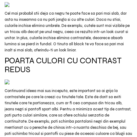
Cel mai probabil stii deja ca negru te poate face sa pari mai slab, dar
asta nu inseamna ca nu poti jongla si cu alte culori. Daca nu stiai,
culorile inchise elimina umbrele. De exemplu, cutele sunt mai vizibile pe
un tricou alb decat pe unul negru, ceea ce rezulta intr-un look curat si
unitar. In plus, culorile inchise elimina contrastele, deoarece absorb
lumina si se pierd in fundal. O tinuta all black te va face sa pari mai
inalt si mai slab, oferindu-ti un look liniar.
POARTA CULORI CU CONTRAST
REDUS
Continuand ideea mai sus inceputa, este important sa ai grija la
contrastele pe care le creezi cu tinutele tale. Este de dorit sa eviti
tinutele care te portioneaza, cum ar fi cea compusa din tricou alb,
jeans negri si pantofi sport albi. Pentru a minimiza acest tip de contrast,
poti purta culori similare, care sa ofere ochiului senzatia de
continuitate. De exemplu, poti schimba pantalonii negri din exemplul
mentionat cu o pereche de chinos intr-o nuanta deschisa de bej, sau
poti schimba tricoul si pantofii cu piese de aceeasi culoare ca blugii sau