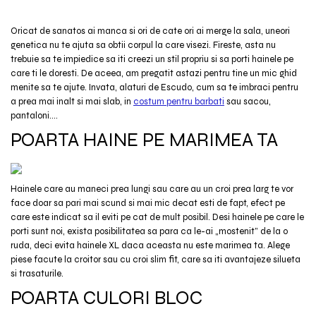
Oricat de sanatos ai manca si ori de cate ori ai merge la sala, uneori
genetica nu te ajuta sa obtii corpul la care visezi. Fireste, asta nu
trebuie sa te impiedice sa iti creezi un stil propriu si sa porti hainele pe
care ti le doresti. De aceea, am pregatit astazi pentru tine un mic ghid
menite sa te ajute. Invata, alaturi de Escudo, cum sa te imbraci pentru
a prea mai inalt si mai slab, in
costum pentru barbati
sau sacou,
pantaloni....
POARTA HAINE PE MARIMEA TA
Hainele care au maneci prea lungi sau care au un croi prea larg te vor
face doar sa pari mai scund si mai mic decat esti de fapt, efect pe
care este indicat sa il eviti pe cat de mult posibil. Desi hainele pe care le
porti sunt noi, exista posibilitatea sa para ca le-ai „mostenit” de la o
ruda, deci evita hainele XL daca aceasta nu este marimea ta. Alege
piese facute la croitor sau cu croi slim fit, care sa iti avantajeze silueta
si trasaturile.
POARTA CULORI BLOC