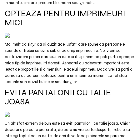
in nuante similare, precum bleumarin sau gri inchis.
OPTEAZA PENTRU IMPRIMEURI
MICI
Mai mult ca sigur ca ai auzit acel „sfat” care spune ca persoanele
scunde ar trebui sa evite sub orice chip imprimeurile. Noi vrem sa ii
contrazicem pe cei care sustin asta si iti spunem ca poti purta aproape
orice tip de imprimeu iti doresti. Aspectul cu adevarat important este
legat de proportiile si dimensiunile acelui imprimeu. Daca vrei sa porti o
camasa cu carouri, opteaza pentru un imprimeu marunt. La fel stau
lucrurile si in cazul bulinelor sau dungilor.
EVITA PANTALONII CU TALIE
JOASA
Un alt sfat extrem de bun este sa eviti pantalonii cu talie joasa. Chiar
daca ai o pereche preferata, de care nu vrei sa te desparti, trebuie sa
intelegi faptul ca un astfel de croi iti va face picioarele sa para mai