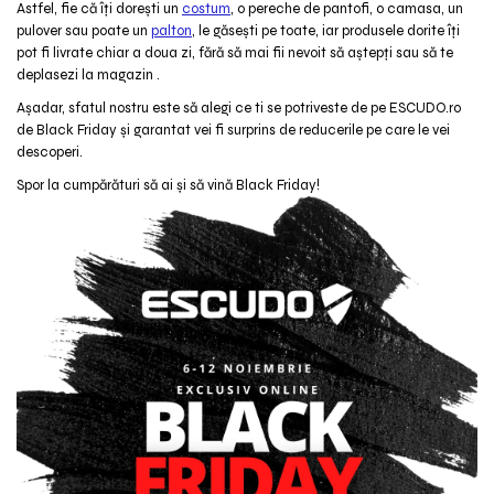
Astfel, fie că îți dorești un
costum
, o pereche de pantofi, o camasa, un
pulover sau poate un
palton
, le găsești pe toate, iar produsele dorite îți
pot fi livrate chiar a doua zi, fără să mai fii nevoit să aștepți sau să te
deplasezi la magazin .
Așadar, sfatul nostru este să alegi ce ti se potriveste de pe ESCUDO.ro
de Black Friday și garantat vei fi surprins de reducerile pe care le vei
descoperi.
Spor la cumpărături să ai și să vină Black Friday!