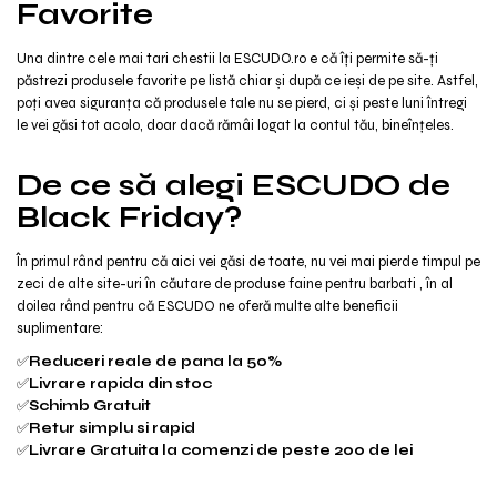
Favorite
Una dintre cele mai tari chestii la ESCUDO.ro e că îți permite să-ți
păstrezi produsele favorite pe listă chiar și după ce ieși de pe site. Astfel,
poți avea siguranța că produsele tale nu se pierd, ci și peste luni întregi
le vei găsi tot acolo, doar dacă rămâi logat la contul tău, bineînțeles.
De ce să alegi ESCUDO de
Black Friday?
În primul rând pentru că aici vei găsi de toate, nu vei mai pierde timpul pe
zeci de alte site-uri în căutare de produse faine pentru barbati , în al
doilea rând pentru că ESCUDO ne oferă multe alte beneficii
suplimentare:
✅
Reduceri reale de pana la 50%
✅
Livrare rapida din stoc
✅
Schimb Gratuit
✅
Retur simplu si rapid
✅
Livrare Gratuita la comenzi de peste 200 de lei