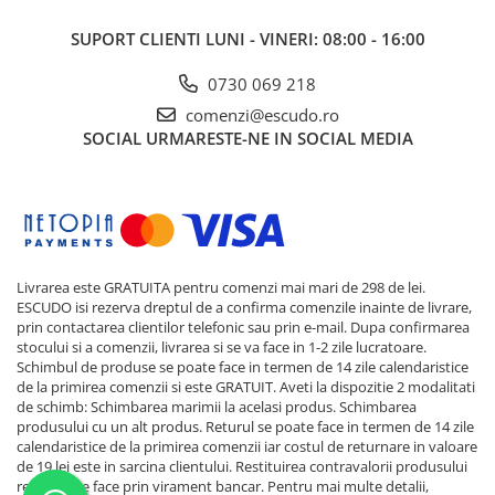
SUPORT CLIENTI
LUNI - VINERI: 08:00 - 16:00
0730 069 218
comenzi@escudo.ro
SOCIAL
URMARESTE-NE IN SOCIAL MEDIA
Livrarea este GRATUITA pentru comenzi mai mari de 298 de lei.
ESCUDO isi rezerva dreptul de a confirma comenzile inainte de livrare,
prin contactarea clientilor telefonic sau prin e-mail. Dupa confirmarea
stocului si a comenzii, livrarea si se va face in 1-2 zile lucratoare.
Schimbul de produse se poate face in termen de 14 zile calendaristice
de la primirea comenzii si este GRATUIT. Aveti la dispozitie 2 modalitati
de schimb: Schimbarea marimii la acelasi produs. Schimbarea
produsului cu un alt produs. Returul se poate face in termen de 14 zile
calendaristice de la primirea comenzii iar costul de returnare in valoare
de 19 lei este in sarcina clientului. Restituirea contravalorii produsului
returnat se face prin virament bancar. Pentru mai multe detalii,