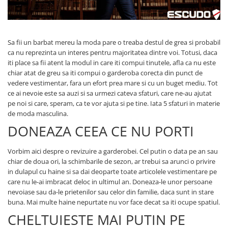
Sa fii un barbat mereu la moda pare o treaba destul de grea si probabil
ca nu reprezinta un interes pentru majoritatea dintre voi. Totusi, daca
iti place sa fii atent la modul in care iti compui tinutele, afla ca nu este
chiar atat de greu sa iti compui o garderoba corecta din punct de
vedere vestimentar, fara un efort prea mare si cu un buget mediu. Tot
ce ai nevoie este sa auzi si sa urmezi cateva sfaturi, care ne-au ajutat
pe noi si care, speram, ca te vor ajuta si pe tine. Iata 5 sfaturi in materie
de moda masculina.
DONEAZA CEEA CE NU PORTI
Vorbim aici despre o revizuire a garderobei. Cel putin o data pe an sau
chiar de doua ori, la schimbarile de sezon, ar trebui sa arunci o privire
in dulapul cu haine si sa dai deoparte toate articolele vestimentare pe
care nu le-ai imbracat deloc in ultimul an. Doneaza-le unor persoane
nevoiase sau da-le prietenilor sau celor din familie, daca sunt in stare
buna. Mai multe haine nepurtate nu vor face decat sa iti ocupe spatiul.
CHELTUIESTE MAI PUTIN PE