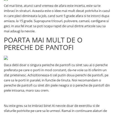
Cel mai bine, atunci cand vremea de afara este incerta, este sa te
imbraci in straturi. Aceasta este o idee mai mult decat potrivita in cazul
in care pleci dimineata la job, cand sunt 5 grade afara si te intorci dupa
amiaza, la 15 grade. Suprapune tricouri, pulovere, camasi, cardigane si
geci, in asa fel incat sa poti scapa rapid de unul dintre articole sau sa
mai adaugi la nevoie.
POARTA MAI MULT DE O
PERECHE DE PANTOFI
Daca detii doar o singura pereche de pantofi cu siret sau ai o pereche
preferata pe care o porti in mod constant, da-ne voie sa iti oferim un
sfat prietenesc. Achizitioneaza-ti cel putin doua perechi de pantofi, pe
care sa le porti in paralel, in functie de tinuta. Noi recomandam o
pereche de pantofi cu siret din piele neagra si o pereche de pantofi din
piele intoarsa, maro sau crem.
Nu este greu sa te imbraci bine! Ai nevoie doar de exercitiu si de
sfaturile potrivite pe care sa le urmezi. Ramai in continuare alaturi de