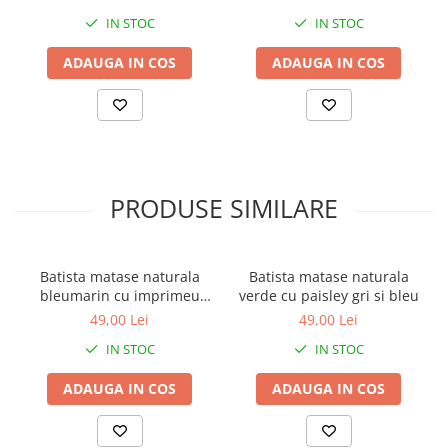
IN STOC
IN STOC
ADAUGA IN COS
ADAUGA IN COS
PRODUSE SIMILARE
Batista matase naturala
Batista matase naturala
bleumarin cu imprimeu
verde cu paisley gri si bleu
auriu si albastru
49,00 Lei
49,00 Lei
IN STOC
IN STOC
ADAUGA IN COS
ADAUGA IN COS