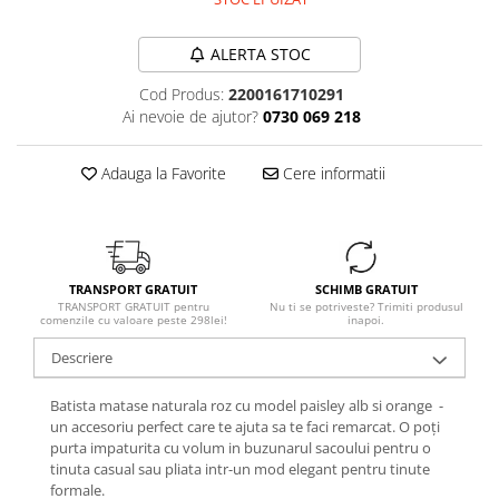
ALERTA STOC
Cod Produs:
2200161710291
Ai nevoie de ajutor?
0730 069 218
Adauga la Favorite
Cere informatii
TRANSPORT GRATUIT
SCHIMB GRATUIT
TRANSPORT GRATUIT pentru
Nu ti se potriveste? Trimiti produsul
comenzile cu valoare peste 298lei!
inapoi.
Descriere
Batista matase naturala roz cu model paisley alb si orange -
un accesoriu perfect care te ajuta sa te faci remarcat. O poți
purta impaturita cu volum in buzunarul sacoului pentru o
tinuta casual sau pliata intr-un mod elegant pentru tinute
formale.