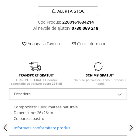
ALERTA STOC
Cod Produs:
2200161634214
Ai nevoie de ajutor?
0730 069 218
Adauga la Favorite
Cere informatii
TRANSPORT GRATUIT
SCHIMB GRATUIT
TRANSPORT GRATUIT pentru
Nu ti se potriveste? Trimiti produsul
comenzile cu valoare peste 298lei!
inapoi.
Descriere
Compozitite: 100% matase naturala
Dimensiune: 26x26cm
Culoare: albastru
Informatii conformitate produs