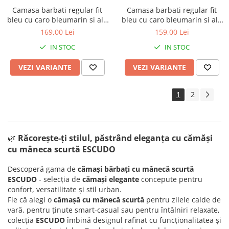
Camasa barbati regular fit
Camasa barbati regular fit
bleu cu caro bleumarin si alb
bleu cu caro bleumarin si alb
cu maneca scurta - 2XL-3XL
cu maneca scurta
169,00 Lei
159,00 Lei
IN STOC
IN STOC
VEZI VARIANTE
VEZI VARIANTE
1
2
🌿
Răcorește-ți stilul, păstrând eleganța cu c
ămăși
cu mâneca scurtă ESCUDO
Descoperă gama de
cămași bărbați cu mânecă scurtă
ESCUDO
- selecția de
cămași elegante
concepute pentru
confort, versatilitate și stil urban.
Fie că alegi o
cămașă cu mânecă scurtă
pentru zilele calde de
vară, pentru ținute smart‑casual sau pentru întâlniri relaxate,
colecția
ESCUDO
îmbină designul rafinat cu funcționalitatea și