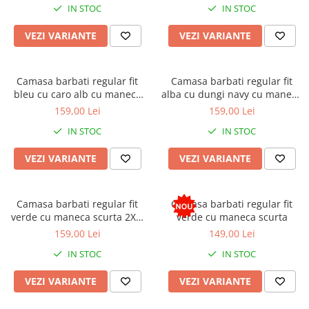
IN STOC
IN STOC
VEZI VARIANTE
VEZI VARIANTE
Camasa barbati regular fit
Camasa barbati regular fit
bleu cu caro alb cu maneca
alba cu dungi navy cu maneca
scurta
scurta
159,00 Lei
159,00 Lei
IN STOC
IN STOC
VEZI VARIANTE
VEZI VARIANTE
Camasa barbati regular fit
Camasa barbati regular fit
verde cu maneca scurta 2XL-
verde cu maneca scurta
3XL
159,00 Lei
149,00 Lei
IN STOC
IN STOC
VEZI VARIANTE
VEZI VARIANTE