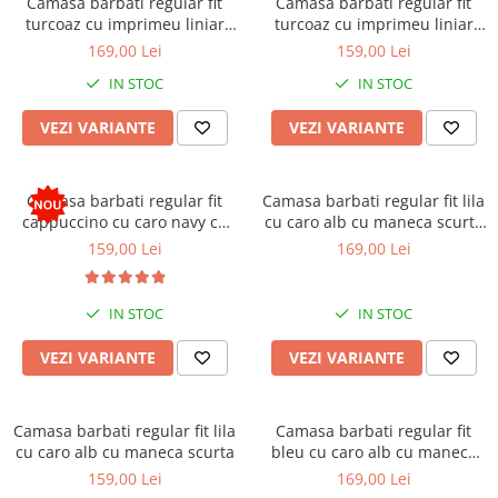
Camasa barbati regular fit
Camasa barbati regular fit
turcoaz cu imprimeu liniar
turcoaz cu imprimeu liniar
bleumarin cu maneca scurta
bleumarin cu maneca scurta
169,00 Lei
159,00 Lei
2XL-3XL
IN STOC
IN STOC
VEZI VARIANTE
VEZI VARIANTE
Camasa barbati regular fit
Camasa barbati regular fit lila
cappuccino cu caro navy cu
cu caro alb cu maneca scurta
maneca scurta
2XL-3XL
159,00 Lei
169,00 Lei
IN STOC
IN STOC
VEZI VARIANTE
VEZI VARIANTE
Camasa barbati regular fit lila
Camasa barbati regular fit
cu caro alb cu maneca scurta
bleu cu caro alb cu maneca
scurta 2XL-3XL
159,00 Lei
169,00 Lei