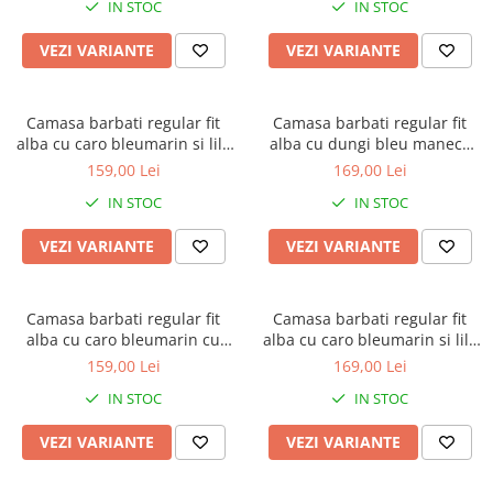
IN STOC
IN STOC
VEZI VARIANTE
VEZI VARIANTE
Camasa barbati regular fit
Camasa barbati regular fit
alba cu caro bleumarin si lila
alba cu dungi bleu maneca
cu maneca scurta
scurta - 2XL
159,00 Lei
169,00 Lei
IN STOC
IN STOC
VEZI VARIANTE
VEZI VARIANTE
Camasa barbati regular fit
Camasa barbati regular fit
alba cu caro bleumarin cu
alba cu caro bleumarin si lila
maneca scurta
cu maneca scurta - 2XL-3XL
159,00 Lei
169,00 Lei
IN STOC
IN STOC
VEZI VARIANTE
VEZI VARIANTE