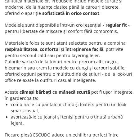
calitatea materialelor. Produsele includ modele curate și
moderne, de la nuanțe clasice până la carouri discrete,
oferind o apariție
sofisticată în orice context
.
Modelele sunt disponibile într-un croi esențial -
regular fit
-
pentru libertate de mișcare și confort fără compromis.
Materialele folosite sunt atent selectate pentru a combina
respirabilitatea
,
confortul
și
întreținerea facilă
, potrivite
pentru sezonul cald sau pentru layering lejer.
Culorile variază de la tonuri neutre precum alb, negru,
bleumarin sau crem la modele cu dungi și carouri subtile,
oferind opțiuni pentru o multitudine de stiluri - de la look‑uri
office relaxate la outfituri casual inteligente.
Aceste
cămași bărbați cu mânecă scurtă
pot fi ușor integrate
în garderoba ta:
combină‑le cu pantaloni chino și loafers pentru un look
smart‑casual,
asortează‑le cu jeanși și teniși pentru o ținută urbană
lejeră.
Fiecare piesă ESCUDO aduce un echilibru perfect între