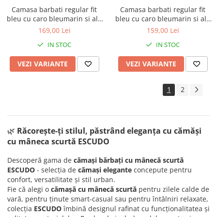
Camasa barbati regular fit
Camasa barbati regular fit
bleu cu caro bleumarin si alb
bleu cu caro bleumarin si alb
cu maneca scurta - 2XL-3XL
cu maneca scurta
169,00 Lei
159,00 Lei
IN STOC
IN STOC
VEZI VARIANTE
VEZI VARIANTE
1
2
🌿
Răcorește-ți stilul, păstrând eleganța cu c
ămăși
cu mâneca scurtă ESCUDO
Descoperă gama de
cămași bărbați cu mânecă scurtă
ESCUDO
- selecția de
cămași elegante
concepute pentru
confort, versatilitate și stil urban.
Fie că alegi o
cămașă cu mânecă scurtă
pentru zilele calde de
vară, pentru ținute smart‑casual sau pentru întâlniri relaxate,
colecția
ESCUDO
îmbină designul rafinat cu funcționalitatea și