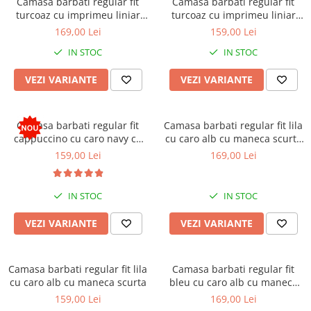
Camasa barbati regular fit
Camasa barbati regular fit
turcoaz cu imprimeu liniar
turcoaz cu imprimeu liniar
bleumarin cu maneca scurta
bleumarin cu maneca scurta
169,00 Lei
159,00 Lei
2XL-3XL
IN STOC
IN STOC
VEZI VARIANTE
VEZI VARIANTE
Camasa barbati regular fit
Camasa barbati regular fit lila
cappuccino cu caro navy cu
cu caro alb cu maneca scurta
maneca scurta
2XL-3XL
159,00 Lei
169,00 Lei
IN STOC
IN STOC
VEZI VARIANTE
VEZI VARIANTE
Camasa barbati regular fit lila
Camasa barbati regular fit
cu caro alb cu maneca scurta
bleu cu caro alb cu maneca
scurta 2XL-3XL
159,00 Lei
169,00 Lei