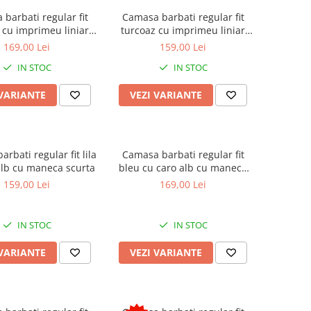
barbati regular fit
Camasa barbati regular fit
 cu imprimeu liniar
turcoaz cu imprimeu liniar
in cu maneca scurta
bleumarin cu maneca scurta
169,00 Lei
159,00 Lei
2XL-3XL
IN STOC
IN STOC
 VARIANTE
VEZI VARIANTE
rbati regular fit lila
Camasa barbati regular fit
alb cu maneca scurta
bleu cu caro alb cu maneca
scurta 2XL-3XL
159,00 Lei
169,00 Lei
IN STOC
IN STOC
 VARIANTE
VEZI VARIANTE