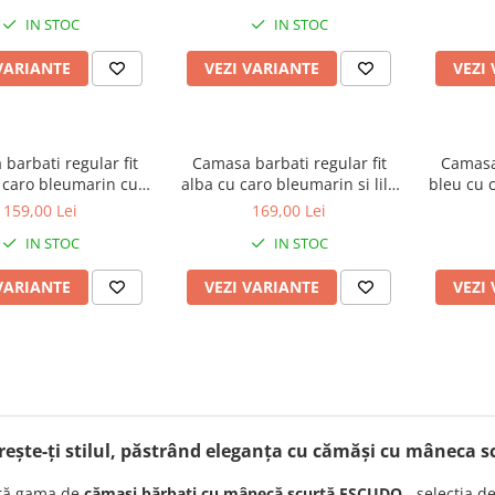
IN STOC
IN STOC
VARIANTE
VEZI VARIANTE
VEZI
barbati regular fit
Camasa barbati regular fit
Camasa 
 caro bleumarin cu
alba cu caro bleumarin si lila
bleu cu 
aneca scurta
cu maneca scurta - 2XL-3XL
cu mane
159,00 Lei
169,00 Lei
IN STOC
IN STOC
VARIANTE
VEZI VARIANTE
VEZI
ește-ți stilul, păstrând eleganța cu c
ămăși cu mâneca s
ră gama de
cămași bărbați cu mânecă scurtă ESCUDO
- selecția d