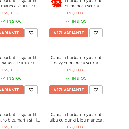
barbati regular fit
Camasa barbati regular fit
maneca scurta 2XL-
verde cu maneca scurta
3XL
159,00 Lei
149,00 Lei
IN STOC
IN STOC
 VARIANTE
VEZI VARIANTE
barbati regular fit
Camasa barbati regular fit
maneca scurta 2XL-
navy cu maneca scurta
3XL
159,00 Lei
149,00 Lei
IN STOC
IN STOC
 VARIANTE
VEZI VARIANTE
barbati regular fit
Camasa barbati regular fit
aro bleumarin si lila
alba cu dungi bleu maneca
 maneca scurta
scurta - 2XL
159,00 Lei
169,00 Lei