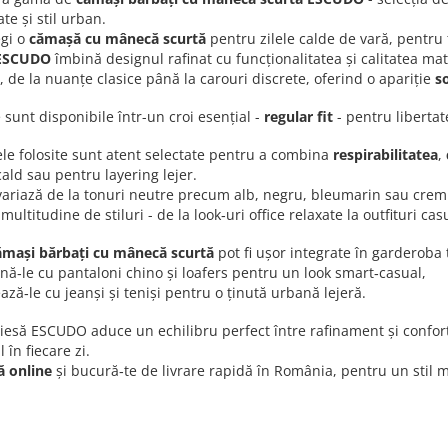
ate și stil urban.
egi o
cămașă cu mânecă scurtă
pentru zilele calde de vară, pentru 
ESCUDO
îmbină designul rafinat cu funcționalitatea și calitatea ma
de la nuanțe clasice până la carouri discrete, oferind o apariție
s
sunt disponibile într-un croi esențial -
regular fit
- pentru liberta
ele folosite sunt atent selectate pentru a combina
respirabilitatea
,
ald sau pentru layering lejer.
variază de la tonuri neutre precum alb, negru, bleumarin sau crem 
multitudine de stiluri - de la look‑uri office relaxate la outfituri cas
ămași bărbați cu mânecă scurtă
pot fi ușor integrate în garderoba 
ă‑le cu pantaloni chino și loafers pentru un look smart‑casual,
ază‑le cu jeanși și teniși pentru o ținută urbană lejeră.
iesă ESCUDO aduce un echilibru perfect între rafinament și confort, 
 în fiecare zi.
 online
și bucură‑te de livrare rapidă în România, pentru un stil mo