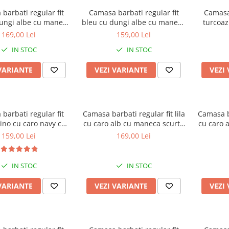
barbati regular fit
Camasa barbati regular fit
Camasa 
dungi albe cu maneca
bleu cu dungi albe cu maneca
turcoaz
urta - 2XL-3XL
scurta
bleumar
169,00 Lei
159,00 Lei
IN STOC
IN STOC
VARIANTE
VEZI VARIANTE
VEZI
barbati regular fit
Camasa barbati regular fit lila
Camasa ba
ino cu caro navy cu
cu caro alb cu maneca scurta
cu caro 
aneca scurta
2XL-3XL
159,00 Lei
169,00 Lei
IN STOC
IN STOC
VARIANTE
VEZI VARIANTE
VEZI