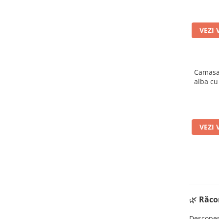
VEZI 
Camasa 
alba cu
m
VEZI 
🌿
Răcor
Descope