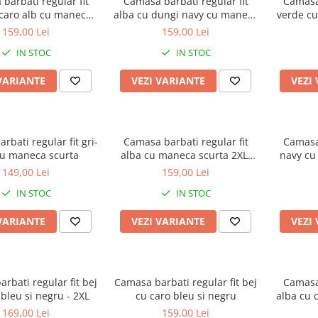
barbati regular fit
Camasa barbati regular fit
Camasa 
 caro alb cu maneca
alba cu dungi navy cu maneca
verde cu 
scurta
scurta
159,00 Lei
159,00 Lei
IN STOC
IN STOC
VARIANTE
VEZI VARIANTE
VEZI
rbati regular fit gri-
Camasa barbati regular fit
Camasa 
cu maneca scurta
alba cu maneca scurta 2XL-
navy cu 
4XL
149,00 Lei
159,00 Lei
IN STOC
IN STOC
VARIANTE
VEZI VARIANTE
VEZI
rbati regular fit bej
Camasa barbati regular fit bej
Camasa 
 bleu si negru - 2XL
cu caro bleu si negru
alba cu c
cu
169,00 Lei
159,00 Lei