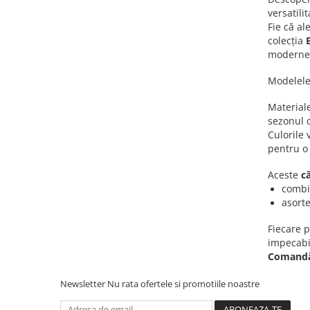
versatilit
Fie că al
colecția
moderne, 
Modelele 
Material
sezonul c
Culorile 
pentru o 
Aceste
c
combin
asorte
Fiecare p
impecabil
Comandă
Newsletter
Nu rata ofertele si promotiile noastre