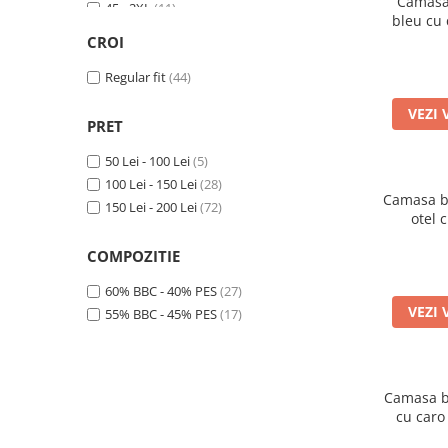
Camasa 
45 - 2XL
(11)
Roz-pal
(1)
bleu cu
46 - 2XL
(11)
Cappuccino
(1)
CROI
45/46 - 2XL
(5)
Gri
(1)
48 - 3XL
Regular fit
(13)
(44)
Visiniu
(1)
50 - 4XL
(6)
Bleumarin
(1)
VEZI 
PRET
50 Lei - 100 Lei
(5)
100 Lei - 150 Lei
(28)
Camasa ba
150 Lei - 200 Lei
(72)
otel 
COMPOZITIE
60% BBC - 40% PES
(27)
VEZI 
55% BBC - 45% PES
(17)
Camasa ba
cu caro