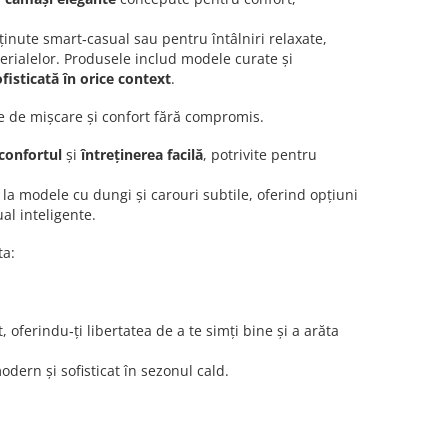
ținute smart‑casual sau pentru întâlniri relaxate,
terialelor. Produsele includ modele curate și
ofisticată în orice context
.
te de mișcare și confort fără compromis.
confortul
și
întreținerea facilă
, potrivite pentru
la modele cu dungi și carouri subtile, oferind opțiuni
ual inteligente.
ta:
oferindu‑ți libertatea de a te simți bine și a arăta
dern și sofisticat în sezonul cald.