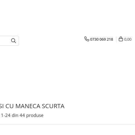
0730 069 218
0,00
I CU MANECA SCURTA
1-
24
din
44
produse