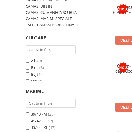
CAMASI CU IMPRIMEURI
CAMASI DIN IN
Camasa 
CAMASI CU MANECA SCURTA
bleu cu 
sc
CAMASI MARIMI SPECIALE
TALL - CAMASI BARBATI INALTI
CULOARE
VEZI 
Alb
(9)
Camasa 
Bleu
(8)
cappucc
Bej
(4)
m
Lila
(4)
Navy
(2)
MĂRIME
Turcoaz
(2)
Negru
(2)
VEZI 
Mov
(2)
39/40 - M
(25)
Verde
(2)
41/42 - L
(17)
Crem
(2)
43/44 - XL
(17)
Albastru
(2)