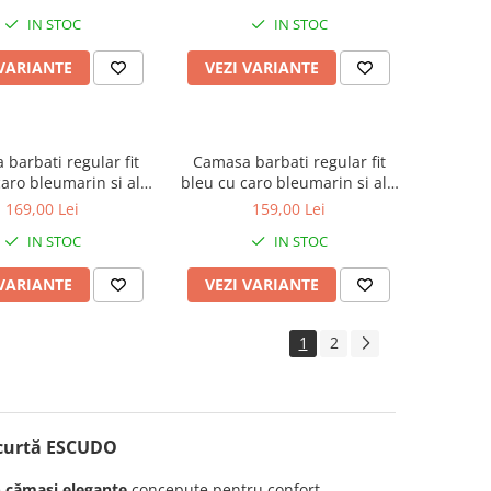
IN STOC
IN STOC
 VARIANTE
VEZI VARIANTE
barbati regular fit
Camasa barbati regular fit
caro bleumarin si alb
bleu cu caro bleumarin si alb
ca scurta - 2XL-3XL
cu maneca scurta
169,00 Lei
159,00 Lei
IN STOC
IN STOC
 VARIANTE
VEZI VARIANTE
1
2
curtă ESCUDO
e
cămași elegante
concepute pentru confort,