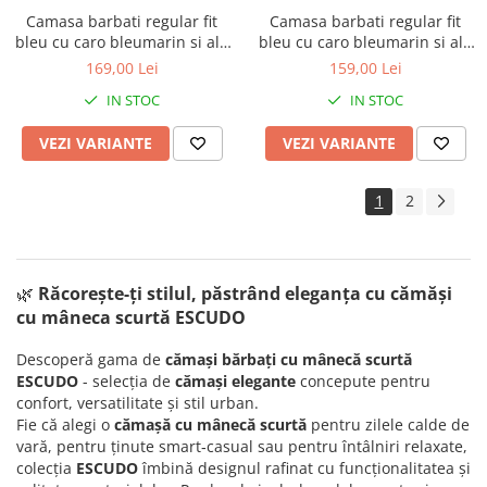
Camasa barbati regular fit
Camasa barbati regular fit
bleu cu caro bleumarin si alb
bleu cu caro bleumarin si alb
cu maneca scurta - 2XL-3XL
cu maneca scurta
169,00 Lei
159,00 Lei
IN STOC
IN STOC
VEZI VARIANTE
VEZI VARIANTE
1
2
🌿
Răcorește-ți stilul, păstrând eleganța cu c
ămăși
cu mâneca scurtă ESCUDO
Descoperă gama de
cămași bărbați cu mânecă scurtă
ESCUDO
- selecția de
cămași elegante
concepute pentru
confort, versatilitate și stil urban.
Fie că alegi o
cămașă cu mânecă scurtă
pentru zilele calde de
vară, pentru ținute smart‑casual sau pentru întâlniri relaxate,
colecția
ESCUDO
îmbină designul rafinat cu funcționalitatea și