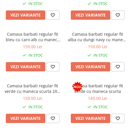
IN STOC
IN STOC
VEZI VARIANTE
VEZI VARIANTE
Camasa barbati regular fit
Camasa barbati regular fit
bleu cu caro alb cu maneca
alba cu dungi navy cu maneca
scurta
scurta
159,00 Lei
159,00 Lei
IN STOC
IN STOC
VEZI VARIANTE
VEZI VARIANTE
Camasa barbati regular fit
Camasa barbati regular fit
verde cu maneca scurta 2XL-
verde cu maneca scurta
3XL
159,00 Lei
149,00 Lei
IN STOC
IN STOC
VEZI VARIANTE
VEZI VARIANTE