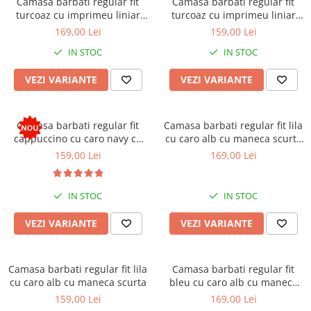
Camasa barbati regular fit
Camasa barbati regular fit
turcoaz cu imprimeu liniar
turcoaz cu imprimeu liniar
bleumarin cu maneca scurta
bleumarin cu maneca scurta
169,00 Lei
159,00 Lei
2XL-3XL
IN STOC
IN STOC
VEZI VARIANTE
VEZI VARIANTE
Camasa barbati regular fit
Camasa barbati regular fit lila
cappuccino cu caro navy cu
cu caro alb cu maneca scurta
maneca scurta
2XL-3XL
159,00 Lei
169,00 Lei
IN STOC
IN STOC
VEZI VARIANTE
VEZI VARIANTE
Camasa barbati regular fit lila
Camasa barbati regular fit
cu caro alb cu maneca scurta
bleu cu caro alb cu maneca
scurta 2XL-3XL
159,00 Lei
169,00 Lei