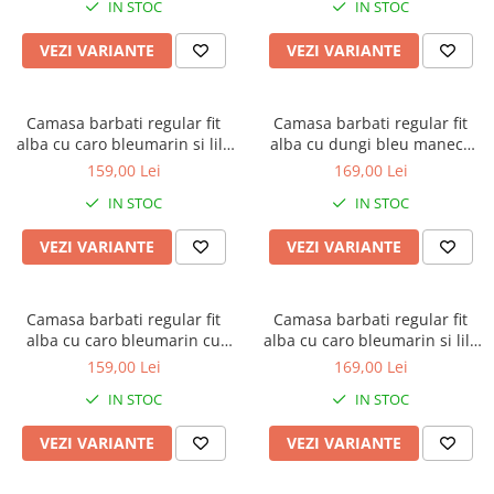
IN STOC
IN STOC
VEZI VARIANTE
VEZI VARIANTE
Camasa barbati regular fit
Camasa barbati regular fit
alba cu caro bleumarin si lila
alba cu dungi bleu maneca
cu maneca scurta
scurta - 2XL
159,00 Lei
169,00 Lei
IN STOC
IN STOC
VEZI VARIANTE
VEZI VARIANTE
Camasa barbati regular fit
Camasa barbati regular fit
alba cu caro bleumarin cu
alba cu caro bleumarin si lila
maneca scurta
cu maneca scurta - 2XL-3XL
159,00 Lei
169,00 Lei
IN STOC
IN STOC
VEZI VARIANTE
VEZI VARIANTE