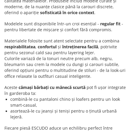
calitatea materialelor. Produsele includ modele curate și
moderne, de la nuanțe clasice până la carouri discrete,
oferind o apariție
sofisticată în orice context
.
Modelele sunt disponibile într-un croi esențial -
regular fit
-
pentru libertate de mișcare și confort fără compromis.
Materialele folosite sunt atent selectate pentru a combina
respirabilitatea
,
confortul
și
întreținerea facilă
, potrivite
pentru sezonul cald sau pentru layering lejer.
Culorile variază de la tonuri neutre precum alb, negru,
bleumarin sau crem la modele cu dungi și carouri subtile,
oferind opțiuni pentru o multitudine de stiluri - de la look‑uri
office relaxate la outfituri casual inteligente.
Aceste
cămași bărbați cu mânecă scurtă
pot fi ușor integrate
în garderoba ta:
combină‑le cu pantaloni chino și loafers pentru un look
smart‑casual,
asortează‑le cu jeanși și teniși pentru o ținută urbană
lejeră.
Fiecare piesă ESCUDO aduce un echilibru perfect între