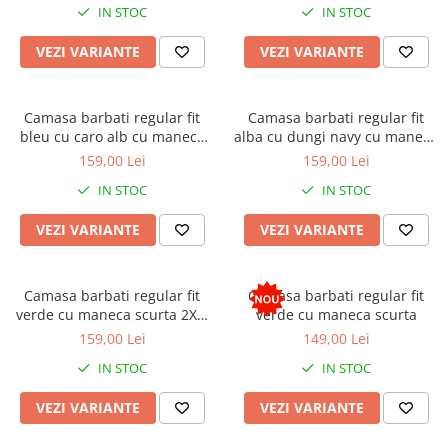
IN STOC
IN STOC
VEZI VARIANTE
VEZI VARIANTE
Camasa barbati regular fit
Camasa barbati regular fit
bleu cu caro alb cu maneca
alba cu dungi navy cu maneca
scurta
scurta
159,00 Lei
159,00 Lei
IN STOC
IN STOC
VEZI VARIANTE
VEZI VARIANTE
Camasa barbati regular fit
Camasa barbati regular fit
verde cu maneca scurta 2XL-
verde cu maneca scurta
3XL
159,00 Lei
149,00 Lei
IN STOC
IN STOC
VEZI VARIANTE
VEZI VARIANTE