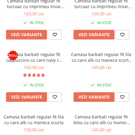
Camasa barbati regular fit
Camasa barbati regular fit
turcoaz cu imprimeu liniar
turcoaz cu imprimeu liniar
bleumarin cu maneca scurta
bleumarin cu maneca scurta
169,00 Lei
159,00 Lei
2XL-3XL
IN STOC
IN STOC
VEZI VARIANTE
VEZI VARIANTE
Camasa barbati regular fit
Camasa barbati regular fit lila
cappuccino cu caro navy cu
cu caro alb cu maneca scurta
maneca scurta
2XL-3XL
159,00 Lei
169,00 Lei
IN STOC
IN STOC
VEZI VARIANTE
VEZI VARIANTE
Camasa barbati regular fit lila
Camasa barbati regular fit
cu caro alb cu maneca scurta
bleu cu caro alb cu maneca
scurta 2XL-3XL
159,00 Lei
169,00 Lei