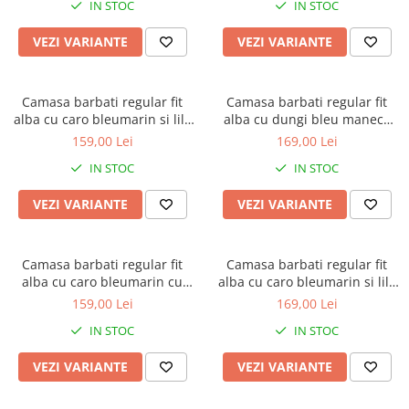
IN STOC
IN STOC
VEZI VARIANTE
VEZI VARIANTE
Camasa barbati regular fit
Camasa barbati regular fit
alba cu caro bleumarin si lila
alba cu dungi bleu maneca
cu maneca scurta
scurta - 2XL
159,00 Lei
169,00 Lei
IN STOC
IN STOC
VEZI VARIANTE
VEZI VARIANTE
Camasa barbati regular fit
Camasa barbati regular fit
alba cu caro bleumarin cu
alba cu caro bleumarin si lila
maneca scurta
cu maneca scurta - 2XL-3XL
159,00 Lei
169,00 Lei
IN STOC
IN STOC
VEZI VARIANTE
VEZI VARIANTE