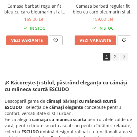
Camasa barbati regular fit
Camasa barbati regular fit
bleu cu caro bleumarin si alb
bleu cu caro bleumarin si alb
cu maneca scurta - 2XL-3XL
cu maneca scurta
169,00 Lei
159,00 Lei
IN STOC
IN STOC
VEZI VARIANTE
VEZI VARIANTE
1
2
🌿
Răcorește-ți stilul, păstrând eleganța cu c
ămăși
cu mâneca scurtă ESCUDO
Descoperă gama de
cămași bărbați cu mânecă scurtă
ESCUDO
- selecția de
cămași elegante
concepute pentru
confort, versatilitate și stil urban.
Fie că alegi o
cămașă cu mânecă scurtă
pentru zilele calde de
vară, pentru ținute smart‑casual sau pentru întâlniri relaxate,
colecția
ESCUDO
îmbină designul rafinat cu funcționalitatea și