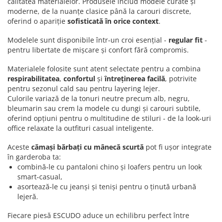
calitatea materialelor. Produsele includ modele curate și
moderne, de la nuanțe clasice până la carouri discrete,
oferind o apariție
sofisticată în orice context
.
Modelele sunt disponibile într-un croi esențial -
regular fit
-
pentru libertate de mișcare și confort fără compromis.
Materialele folosite sunt atent selectate pentru a combina
respirabilitatea
,
confortul
și
întreținerea facilă
, potrivite
pentru sezonul cald sau pentru layering lejer.
Culorile variază de la tonuri neutre precum alb, negru,
bleumarin sau crem la modele cu dungi și carouri subtile,
oferind opțiuni pentru o multitudine de stiluri - de la look‑uri
office relaxate la outfituri casual inteligente.
Aceste
cămași bărbați cu mânecă scurtă
pot fi ușor integrate
în garderoba ta:
combină‑le cu pantaloni chino și loafers pentru un look
smart‑casual,
asortează‑le cu jeanși și teniși pentru o ținută urbană
lejeră.
Fiecare piesă ESCUDO aduce un echilibru perfect între