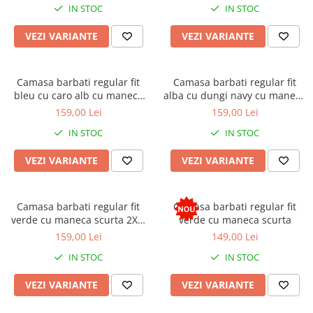
IN STOC
IN STOC
VEZI VARIANTE
VEZI VARIANTE
Camasa barbati regular fit
Camasa barbati regular fit
bleu cu caro alb cu maneca
alba cu dungi navy cu maneca
scurta
scurta
159,00 Lei
159,00 Lei
IN STOC
IN STOC
VEZI VARIANTE
VEZI VARIANTE
Camasa barbati regular fit
Camasa barbati regular fit
verde cu maneca scurta 2XL-
verde cu maneca scurta
3XL
159,00 Lei
149,00 Lei
IN STOC
IN STOC
VEZI VARIANTE
VEZI VARIANTE