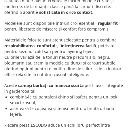
calitatea materialelor. Produsele includ modele curate și
moderne, de la nuanțe clasice până la carouri discrete,
oferind o apariție
sofisticată în orice context
.
Modelele sunt disponibile într-un croi esențial -
regular fit
-
pentru libertate de mișcare și confort fără compromis.
Materialele folosite sunt atent selectate pentru a combina
respirabilitatea
,
confortul
și
întreținerea facilă
, potrivite
pentru sezonul cald sau pentru layering lejer.
Culorile variază de la tonuri neutre precum alb, negru,
bleumarin sau crem la modele cu dungi și carouri subtile,
oferind opțiuni pentru o multitudine de stiluri - de la look‑uri
office relaxate la outfituri casual inteligente.
Aceste
cămași bărbați cu mânecă scurtă
pot fi ușor integrate
în garderoba ta:
combină‑le cu pantaloni chino și loafers pentru un look
smart‑casual,
asortează‑le cu jeanși și teniși pentru o ținută urbană
lejeră.
Fiecare piesă ESCUDO aduce un echilibru perfect între