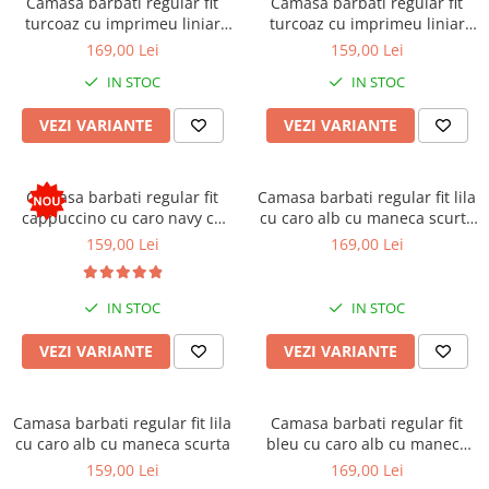
Camasa barbati regular fit
Camasa barbati regular fit
turcoaz cu imprimeu liniar
turcoaz cu imprimeu liniar
bleumarin cu maneca scurta
bleumarin cu maneca scurta
169,00 Lei
159,00 Lei
2XL-3XL
IN STOC
IN STOC
VEZI VARIANTE
VEZI VARIANTE
Camasa barbati regular fit
Camasa barbati regular fit lila
cappuccino cu caro navy cu
cu caro alb cu maneca scurta
maneca scurta
2XL-3XL
159,00 Lei
169,00 Lei
IN STOC
IN STOC
VEZI VARIANTE
VEZI VARIANTE
Camasa barbati regular fit lila
Camasa barbati regular fit
cu caro alb cu maneca scurta
bleu cu caro alb cu maneca
scurta 2XL-3XL
159,00 Lei
169,00 Lei