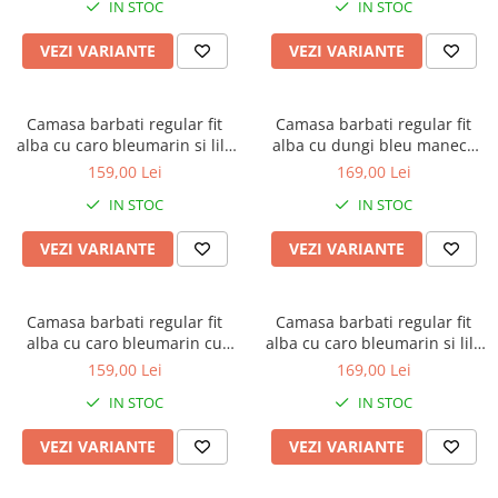
IN STOC
IN STOC
VEZI VARIANTE
VEZI VARIANTE
Camasa barbati regular fit
Camasa barbati regular fit
alba cu caro bleumarin si lila
alba cu dungi bleu maneca
cu maneca scurta
scurta - 2XL
159,00 Lei
169,00 Lei
IN STOC
IN STOC
VEZI VARIANTE
VEZI VARIANTE
Camasa barbati regular fit
Camasa barbati regular fit
alba cu caro bleumarin cu
alba cu caro bleumarin si lila
maneca scurta
cu maneca scurta - 2XL-3XL
159,00 Lei
169,00 Lei
IN STOC
IN STOC
VEZI VARIANTE
VEZI VARIANTE