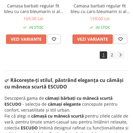
Camasa barbati regular fit
Camasa barbati regular fit
bleu cu caro bleumarin si alb
bleu cu caro bleumarin si alb
cu maneca scurta - 2XL-3XL
cu maneca scurta
169,00 Lei
159,00 Lei
IN STOC
IN STOC
VEZI VARIANTE
VEZI VARIANTE
1
2
🌿
Răcorește-ți stilul, păstrând eleganța cu c
ămăși
cu mâneca scurtă ESCUDO
Descoperă gama de
cămași bărbați cu mânecă scurtă
ESCUDO
- selecția de
cămași elegante
concepute pentru
confort, versatilitate și stil urban.
Fie că alegi o
cămașă cu mânecă scurtă
pentru zilele calde de
vară, pentru ținute smart‑casual sau pentru întâlniri relaxate,
colecția
ESCUDO
îmbină designul rafinat cu funcționalitatea și