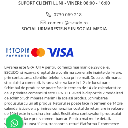
SUPORT CLIENTI
LUNI - VINERI: 08:00 - 16:00
0730 069 218
comenzi@escudo.ro
SOCIAL
URMARESTE-NE IN SOCIAL MEDIA
Livrarea este GRATUITA pentru comenzi mai mari de 298 de lei.
ESCUDO isi rezerva dreptul de a confirma comenzile inainte de livrare,
prin contactarea clientilor telefonic sau prin e-mail. Dupa confirmarea
stocului si a comenzii, livrarea si se va face in 1-2 zile lucratoare.
Schimbul de produse se poate face in termen de 14 zile calendaristice
de la primirea comenzii si este GRATUIT. Aveti la dispozitie 2 modalitati
de schimb: Schimbarea marimii la acelasi produs. Schimbarea
produsului cu un alt produs. Returul se poate face in termen de 14 zile
calendaristice de la primirea comenzii iar costul de returnare in valoare
de 19 lei este in sarcina clientului. Restituirea contravalorii produsului
returnat se face prin virament bancar. Pentru mai multe detalii,
verificati sectiunea “Plata, transport si retur”
Platforma E-commerce