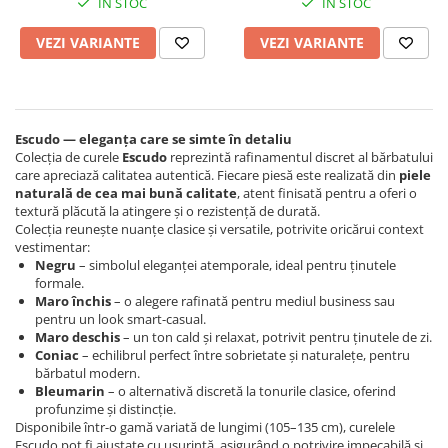
IN STOC
IN STOC
VEZI VARIANTE
VEZI VARIANTE
Escudo — eleganța care se simte în detaliu
Colecția de curele
Escudo
reprezintă rafinamentul discret al bărbatului
care apreciază calitatea autentică. Fiecare piesă este realizată din
piele
naturală de cea mai bună calitate
, atent finisată pentru a oferi o
textură plăcută la atingere și o rezistență de durată.
Colecția reunește nuanțe clasice și versatile, potrivite oricărui context
vestimentar:
Negru
– simbolul eleganței atemporale, ideal pentru ținutele
formale.
Maro închis
– o alegere rafinată pentru mediul business sau
pentru un look smart-casual.
Maro deschis
– un ton cald și relaxat, potrivit pentru ținutele de zi.
Coniac
– echilibrul perfect între sobrietate și naturalețe, pentru
bărbatul modern.
Bleumarin
– o alternativă discretă la tonurile clasice, oferind
profunzime și distincție.
Disponibile într-o gamă variată de lungimi (105–135 cm), curelele
Escudo pot fi ajustate cu ușurință, asigurând o potrivire impecabilă și