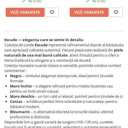
IN STOC
IN STOC
VEZI VARIANTE
VEZI VARIANTE
Escudo — eleganța care se simte în detaliu
Colecția de curele
Escudo
reprezintă rafinamentul discret al bărbatului
care apreciază calitatea autentică. Fiecare piesă este realizată din
piele
naturală de cea mai bună calitate
, atent finisată pentru a oferi o
textură plăcută la atingere și o rezistență de durată.
Colecția reunește nuanțe clasice și versatile, potrivite oricărui context
vestimentar:
Negru
– simbolul eleganței atemporale, ideal pentru ținutele
formale.
Maro închis
– o alegere rafinată pentru mediul business sau
pentru un look smart-casual.
Maro deschis
– un ton cald și relaxat, potrivit pentru ținutele de zi.
Coniac
– echilibrul perfect între sobrietate și naturalețe, pentru
bărbatul modern.
Bleumarin
– o alternativă discretă la tonurile clasice, oferind
profunzime și distincție.
Disponibile într-o gamă variată de lungimi (105–135 cm), curelele
Escudo pot fi ajustate cu ușurință, asigurând o potrivire impecabilă și