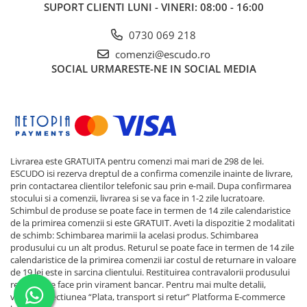
SUPORT CLIENTI
LUNI - VINERI: 08:00 - 16:00
0730 069 218
comenzi@escudo.ro
SOCIAL
URMARESTE-NE IN SOCIAL MEDIA
Livrarea este GRATUITA pentru comenzi mai mari de 298 de lei.
ESCUDO isi rezerva dreptul de a confirma comenzile inainte de livrare,
prin contactarea clientilor telefonic sau prin e-mail. Dupa confirmarea
stocului si a comenzii, livrarea si se va face in 1-2 zile lucratoare.
Schimbul de produse se poate face in termen de 14 zile calendaristice
de la primirea comenzii si este GRATUIT. Aveti la dispozitie 2 modalitati
de schimb: Schimbarea marimii la acelasi produs. Schimbarea
produsului cu un alt produs. Returul se poate face in termen de 14 zile
calendaristice de la primirea comenzii iar costul de returnare in valoare
de 19 lei este in sarcina clientului. Restituirea contravalorii produsului
returnat se face prin virament bancar. Pentru mai multe detalii,
verificati sectiunea “Plata, transport si retur”
Platforma E-commerce