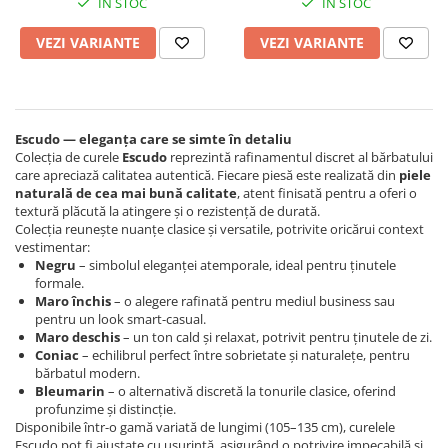
IN STOC
IN STOC
VEZI VARIANTE
VEZI VARIANTE
Escudo — eleganța care se simte în detaliu
Colecția de curele
Escudo
reprezintă rafinamentul discret al bărbatului
care apreciază calitatea autentică. Fiecare piesă este realizată din
piele
naturală de cea mai bună calitate
, atent finisată pentru a oferi o
textură plăcută la atingere și o rezistență de durată.
Colecția reunește nuanțe clasice și versatile, potrivite oricărui context
vestimentar:
Negru
– simbolul eleganței atemporale, ideal pentru ținutele
formale.
Maro închis
– o alegere rafinată pentru mediul business sau
pentru un look smart-casual.
Maro deschis
– un ton cald și relaxat, potrivit pentru ținutele de zi.
Coniac
– echilibrul perfect între sobrietate și naturalețe, pentru
bărbatul modern.
Bleumarin
– o alternativă discretă la tonurile clasice, oferind
profunzime și distincție.
Disponibile într-o gamă variată de lungimi (105–135 cm), curelele
Escudo pot fi ajustate cu ușurință, asigurând o potrivire impecabilă și