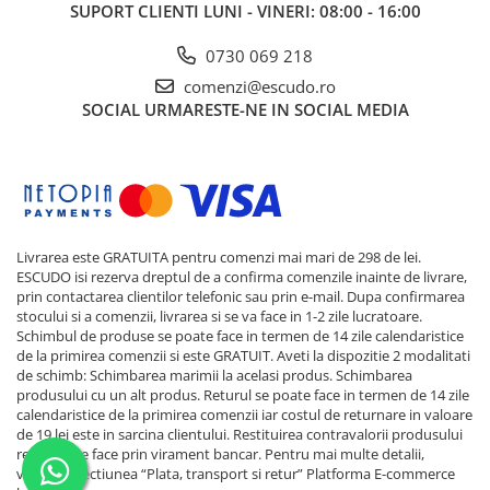
SUPORT CLIENTI
LUNI - VINERI: 08:00 - 16:00
0730 069 218
comenzi@escudo.ro
SOCIAL
URMARESTE-NE IN SOCIAL MEDIA
Livrarea este GRATUITA pentru comenzi mai mari de 298 de lei.
ESCUDO isi rezerva dreptul de a confirma comenzile inainte de livrare,
prin contactarea clientilor telefonic sau prin e-mail. Dupa confirmarea
stocului si a comenzii, livrarea si se va face in 1-2 zile lucratoare.
Schimbul de produse se poate face in termen de 14 zile calendaristice
de la primirea comenzii si este GRATUIT. Aveti la dispozitie 2 modalitati
de schimb: Schimbarea marimii la acelasi produs. Schimbarea
produsului cu un alt produs. Returul se poate face in termen de 14 zile
calendaristice de la primirea comenzii iar costul de returnare in valoare
de 19 lei este in sarcina clientului. Restituirea contravalorii produsului
returnat se face prin virament bancar. Pentru mai multe detalii,
verificati sectiunea “Plata, transport si retur”
Platforma E-commerce