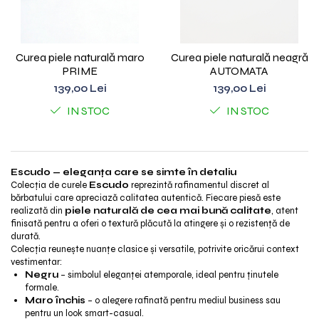
Curea piele naturală maro
Curea piele naturală neagră
PRIME
AUTOMATA
139,00 Lei
139,00 Lei
IN STOC
IN STOC
Escudo — eleganța care se simte în detaliu
Colecția de curele
Escudo
reprezintă rafinamentul discret al
bărbatului care apreciază calitatea autentică. Fiecare piesă este
realizată din
piele naturală de cea mai bună calitate
, atent
finisată pentru a oferi o textură plăcută la atingere și o rezistență de
durată.
Colecția reunește nuanțe clasice și versatile, potrivite oricărui context
vestimentar:
Negru
– simbolul eleganței atemporale, ideal pentru ținutele
formale.
Maro închis
– o alegere rafinată pentru mediul business sau
pentru un look smart-casual.