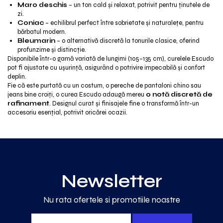
Maro deschis
– un ton cald și relaxat, potrivit pentru ținutele de
zi.
Coniac
– echilibrul perfect între sobrietate și naturalețe, pentru
bărbatul modern.
Bleumarin
– o alternativă discretă la tonurile clasice, oferind
profunzime și distincție.
Disponibile într-o gamă variată de lungimi (105–135 cm), curelele Escudo
pot fi ajustate cu ușurință, asigurând o potrivire impecabilă și confort
deplin.
Fie că este purtată cu un costum, o pereche de pantaloni chino sau
jeans bine croiți, o curea Escudo adaugă mereu
o notă discretă de
rafinament
. Designul curat și finisajele fine o transformă într-un
accesoriu esențial, potrivit oricărei ocazii.
Newsletter
Nu rata ofertele si promotiile noastre