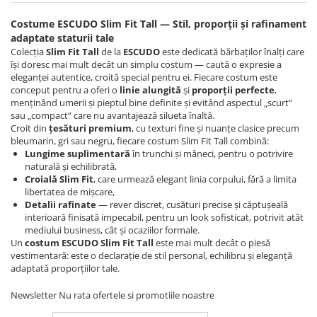
Costume ESCUDO Slim Fit Tall — Stil, proporții și rafinament
adaptate staturii tale
Colecția
Slim Fit Tall
de la
ESCUDO
este dedicată bărbaților înalți care
își doresc mai mult decât un simplu costum — caută o expresie a
eleganței autentice, croită special pentru ei. Fiecare costum este
conceput pentru a oferi o
linie alungită
și
proporții perfecte
,
menținând umerii și pieptul bine definite și evitând aspectul „scurt”
sau „compact” care nu avantajează silueta înaltă.
Croit din
țesături premium
, cu texturi fine și nuanțe clasice precum
bleumarin, gri sau negru, fiecare costum Slim Fit Tall combină:
Lungime suplimentară
în trunchi și mâneci, pentru o potrivire
naturală și echilibrată,
Croială Slim Fit
, care urmează elegant linia corpului, fără a limita
libertatea de mișcare,
Detalii rafinate
— rever discret, cusături precise și căptușeală
interioară finisată impecabil, pentru un look sofisticat, potrivit atât
mediului business, cât și ocaziilor formale.
Un
costum ESCUDO Slim Fit Tall
este mai mult decât o piesă
vestimentară: este o declarație de stil personal, echilibru și eleganță
adaptată proporțiilor tale.
Newsletter
Nu rata ofertele si promotiile noastre