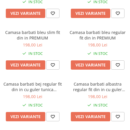
IN STOC
IN STOC
VEZI VARIANTE
VEZI VARIANTE
Camasa barbati bleu slim fit
Camasa barbati bleu regular
din in PREMIUM
fit din in PREMIUM
198,00 Lei
198,00 Lei
IN STOC
IN STOC
VEZI VARIANTE
VEZI VARIANTE
Camasa barbati bej regular fit
Camasa barbati albastra
din in cu guler tunica
regular fit din in cu guler
PREMIUM
tunica PREMIUM
198,00 Lei
198,00 Lei
IN STOC
IN STOC
VEZI VARIANTE
VEZI VARIANTE