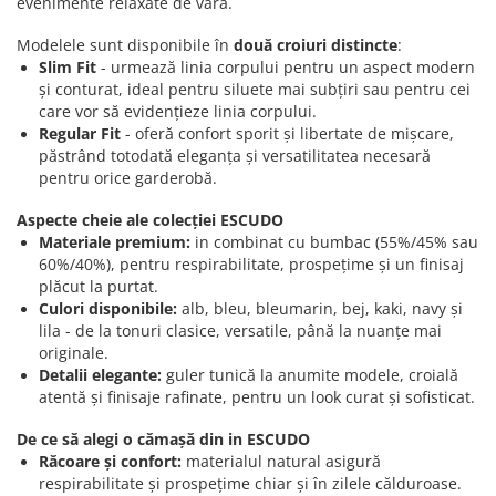
evenimente relaxate de vară.
Modelele sunt disponibile în
două croiuri distincte
:
Slim Fit
- urmează linia corpului pentru un aspect modern
și conturat, ideal pentru siluete mai subțiri sau pentru cei
care vor să evidențieze linia corpului.
Regular Fit
- oferă confort sporit și libertate de mișcare,
păstrând totodată eleganța și versatilitatea necesară
pentru orice garderobă.
Aspecte cheie ale colecției ESCUDO
Materiale premium:
in combinat cu bumbac (55%/45% sau
60%/40%), pentru respirabilitate, prospețime și un finisaj
plăcut la purtat.
Culori disponibile:
alb, bleu, bleumarin, bej, kaki, navy și
lila - de la tonuri clasice, versatile, până la nuanțe mai
originale.
Detalii elegante:
guler tunică la anumite modele, croială
atentă și finisaje rafinate, pentru un look curat și sofisticat.
De ce să alegi o cămașă din in ESCUDO
Răcoare și confort:
materialul natural asigură
respirabilitate și prospețime chiar și în zilele călduroase.