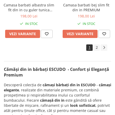
Camasa barbati albastra slim
Camasa barbati bej slim fit
fit din in cu guler tunica
din in PREMIUM
PREMIUM
198,00 Lei
198,00 Lei
IN STOC
IN STOC
VEZI VARIANTE
VEZI VARIANTE
1
2
Cămăși din in bărbați ESCUDO - Confort și Eleganță
Premium
Descoperă colecția de
cămași bărbați din in ESCUDO
-
cămași
elegante
, realizate din materiale premium, ce combină
prospețimea și respirabilitatea inului cu confortul
bumbacului. Fiecare
cămașă din in
este gândită să ofere
libertate de mișcare, rafinament și un
look sofisticat
, potrivit
atât pentru ținute office, cât și pentru momente casual sau