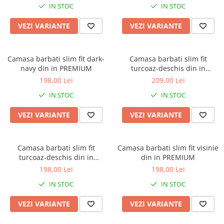
IN STOC
IN STOC
VEZI VARIANTE
VEZI VARIANTE
Camasa barbati slim fit dark-
Camasa barbati slim fit
navy din in PREMIUM
turcoaz-deschis din in
PREMIUM - 2XL
198,00 Lei
209,00 Lei
IN STOC
IN STOC
VEZI VARIANTE
VEZI VARIANTE
Camasa barbati slim fit
Camasa barbati slim fit visinie
turcoaz-deschis din in
din in PREMIUM
PREMIUM
198,00 Lei
198,00 Lei
IN STOC
IN STOC
VEZI VARIANTE
VEZI VARIANTE