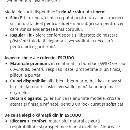
evenimente relaxate de vară.
Modelele sunt disponibile în
două croiuri distincte
:
Slim Fit
- urmează linia corpului pentru un aspect modern
și conturat, ideal pentru siluete mai subțiri sau pentru cei
care vor să evidențieze linia corpului.
Regular Fit
- oferă confort sporit și libertate de mișcare,
păstrând totodată eleganța și versatilitatea necesară
pentru orice garderobă.
Aspecte cheie ale colecției ESCUDO
Materiale premium:
in combinat cu bumbac (55%/45% sau
60%/40%), pentru respirabilitate, prospețime și un finisaj
plăcut la purtat.
Culori disponibile:
alb, bleu, bleumarin, bej, kaki, navy și
lila - de la tonuri clasice, versatile, până la nuanțe mai
originale.
Detalii elegante:
guler tunică la anumite modele, croială
atentă și finisaje rafinate, pentru un look curat și sofisticat.
De ce să alegi o cămașă din in ESCUDO
Răcoare și confort:
materialul natural asigură
respirabilitate și prospețime chiar și în zilele călduroase.