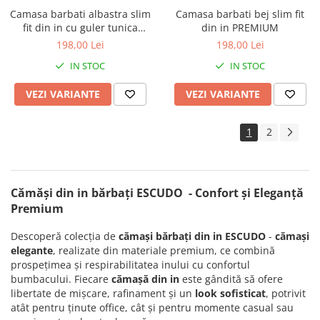
Camasa barbati albastra slim
Camasa barbati bej slim fit
fit din in cu guler tunica
din in PREMIUM
PREMIUM
198,00 Lei
198,00 Lei
IN STOC
IN STOC
VEZI VARIANTE
VEZI VARIANTE
1
2
Cămăși din in bărbați ESCUDO - Confort și Eleganță
Premium
Descoperă colecția de
cămași bărbați din in ESCUDO
-
cămași
elegante
, realizate din materiale premium, ce combină
prospețimea și respirabilitatea inului cu confortul
bumbacului. Fiecare
cămașă din in
este gândită să ofere
libertate de mișcare, rafinament și un
look sofisticat
, potrivit
atât pentru ținute office, cât și pentru momente casual sau