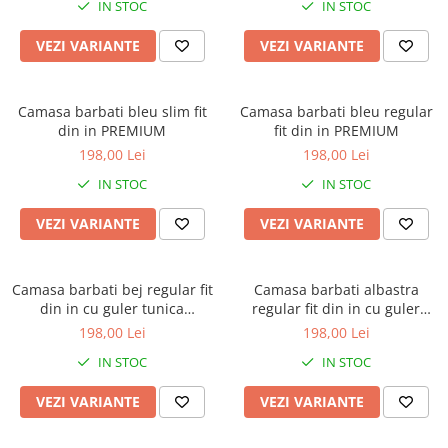
IN STOC
IN STOC
VEZI VARIANTE
VEZI VARIANTE
Camasa barbati bleu slim fit
Camasa barbati bleu regular
din in PREMIUM
fit din in PREMIUM
198,00 Lei
198,00 Lei
IN STOC
IN STOC
VEZI VARIANTE
VEZI VARIANTE
Camasa barbati bej regular fit
Camasa barbati albastra
din in cu guler tunica
regular fit din in cu guler
PREMIUM
tunica PREMIUM
198,00 Lei
198,00 Lei
IN STOC
IN STOC
VEZI VARIANTE
VEZI VARIANTE