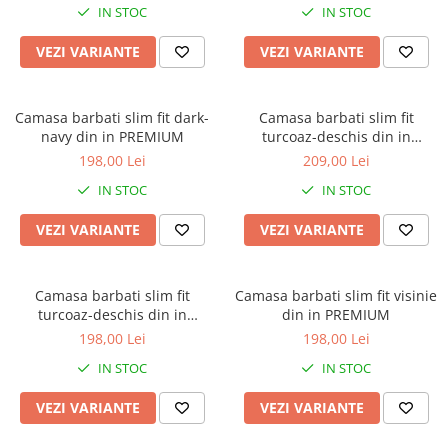
IN STOC
IN STOC
VEZI VARIANTE
VEZI VARIANTE
Camasa barbati slim fit dark-
Camasa barbati slim fit
navy din in PREMIUM
turcoaz-deschis din in
PREMIUM - 2XL
198,00 Lei
209,00 Lei
IN STOC
IN STOC
VEZI VARIANTE
VEZI VARIANTE
Camasa barbati slim fit
Camasa barbati slim fit visinie
turcoaz-deschis din in
din in PREMIUM
PREMIUM
198,00 Lei
198,00 Lei
IN STOC
IN STOC
VEZI VARIANTE
VEZI VARIANTE