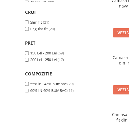
Camasa ba
43/44 - XL
(22)
navy
45 - 2XL
(11)
CROI
46 - 2XL
(6)
Slim fit
(21)
Regular fit
(20)
VEZI 
PRET
150 Lei - 200 Lei
(69)
Camasa b
200 Lei - 250 Lei
(17)
din 
COMPOZITIE
55% in - 45% bumbac
(29)
VEZI 
60% IN 40% BUMBAC
(11)
Camasa b
fit di