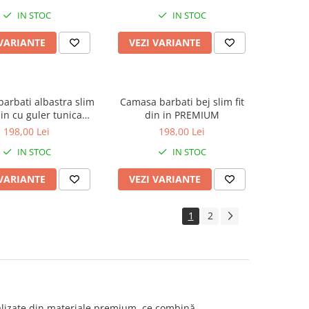
IN STOC
IN STOC
 VARIANTE
VEZI VARIANTE
arbati albastra slim
Camasa barbati bej slim fit
n in cu guler tunica
din in PREMIUM
PREMIUM
198,00 Lei
198,00 Lei
IN STOC
IN STOC
 VARIANTE
VEZI VARIANTE
1
2
alizate din materiale premium, ce combină