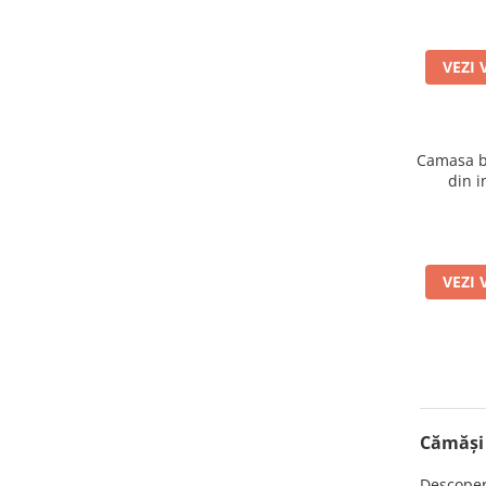
VEZI 
Camasa ba
din i
VEZI 
Cămăși 
Descoper