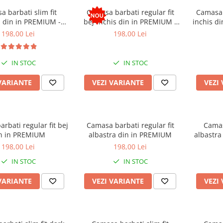
 barbati slim fit
Camasa barbati regular fit
Camasa b
z din in PREMIUM -
bej-inchis din in PREMIUM -
inchis d
guler tunica
guler tunica
198,00 Lei
198,00 Lei
IN STOC
IN STOC
VARIANTE
VEZI VARIANTE
VEZI
rbati regular fit bej
Camasa barbati regular fit
Camas
n in PREMIUM
albastra din in PREMIUM
albastra
198,00 Lei
198,00 Lei
IN STOC
IN STOC
VARIANTE
VEZI VARIANTE
VEZI