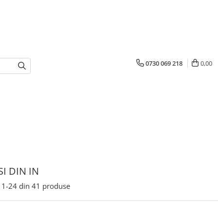
0730 069 218
0,00
I DIN IN
1-
24
din
41
produse