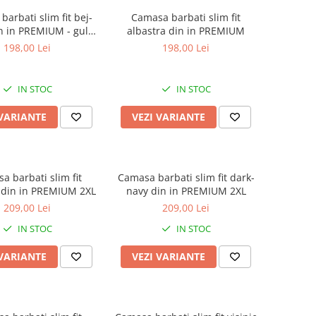
arbati slim fit bej-
Camasa barbati slim fit
in in PREMIUM - guler
albastra din in PREMIUM
tunica
198,00 Lei
198,00 Lei
IN STOC
IN STOC
 VARIANTE
VEZI VARIANTE
a barbati slim fit
Camasa barbati slim fit dark-
 din in PREMIUM 2XL
navy din in PREMIUM 2XL
209,00 Lei
209,00 Lei
IN STOC
IN STOC
 VARIANTE
VEZI VARIANTE