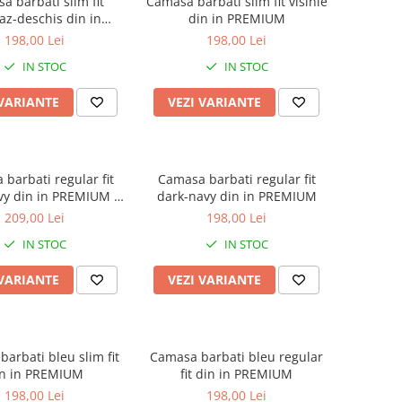
a barbati slim fit
Camasa barbati slim fit visinie
az-deschis din in
din in PREMIUM
PREMIUM
198,00 Lei
198,00 Lei
IN STOC
IN STOC
 VARIANTE
VEZI VARIANTE
barbati regular fit
Camasa barbati regular fit
vy din in PREMIUM -
dark-navy din in PREMIUM
2XL
209,00 Lei
198,00 Lei
IN STOC
IN STOC
 VARIANTE
VEZI VARIANTE
arbati bleu slim fit
Camasa barbati bleu regular
n in PREMIUM
fit din in PREMIUM
198,00 Lei
198,00 Lei