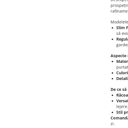
prospețim
rafiname
Modelele
Slim F
să evi
Regula
garde
Aspecte 
Mater
purtat
Culori
Detali
De ce să
Răcoar
Versat
lejere
Stil 
Comandă
zi.