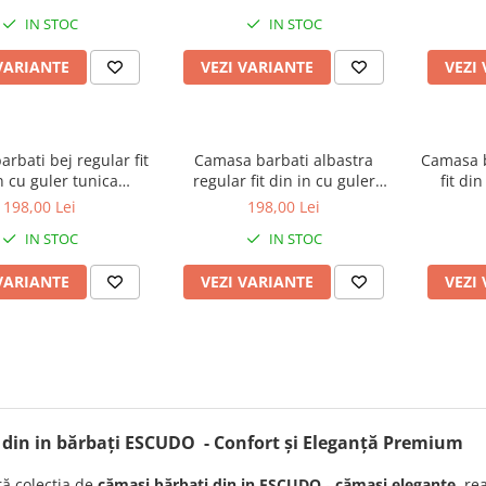
IN STOC
IN STOC
VARIANTE
VEZI VARIANTE
VEZI
rbati bej regular fit
Camasa barbati albastra
Camasa b
n cu guler tunica
regular fit din in cu guler
fit di
PREMIUM
tunica PREMIUM
198,00 Lei
198,00 Lei
IN STOC
IN STOC
VARIANTE
VEZI VARIANTE
VEZI
din in bărbați ESCUDO - Confort și Eleganță Premium
ă colecția de
cămași bărbați din in ESCUDO
-
cămași elegante
, re