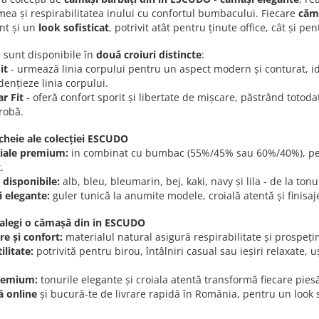
ea și respirabilitatea inului cu confortul bumbacului. Fiecare
căm
nt și un
look sofisticat
, potrivit atât pentru ținute office, cât și
 sunt disponibile în
două croiuri distincte
:
it
- urmează linia corpului pentru un aspect modern și conturat, id
dențieze linia corpului.
r Fit
- oferă confort sporit și libertate de mișcare, păstrând totoda
robă.
cheie ale colecției ESCUDO
iale premium:
in combinat cu bumbac (55%/45% sau 60%/40%), pentru
.
 disponibile:
alb, bleu, bleumarin, bej, kaki, navy și lila - de la ton
i elegante:
guler tunică la anumite modele, croială atentă și finisaje 
 alegi o cămașă din in ESCUDO
e și confort:
materialul natural asigură respirabilitate și prospețim
ilitate:
potrivită pentru birou, întâlniri casual sau ieșiri relaxate, 
.
premium:
tonurile elegante și croiala atentă transformă fiecare piesă
 online
și bucură-te de livrare rapidă în România, pentru un look sof