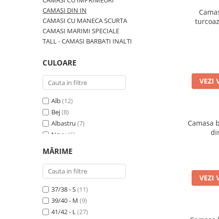
CAMASI CU IMPRIMEURI
CAMASI DIN IN
Camasa
CAMASI CU MANECA SCURTA
turcoa
CAMASI MARIMI SPECIALE
TALL - CAMASI BARBATI INALTI
CULOARE
VEZI 
Alb
(12)
Bej
(8)
Camasa ba
Albastru
(7)
di
Navy
(6)
Turcoaz
(4)
MĂRIME
Bleu
(2)
Jeans
(1)
VEZI 
Visiniu
(1)
37/38 - S
(11)
39/40 - M
(9)
41/42 - L
(27)