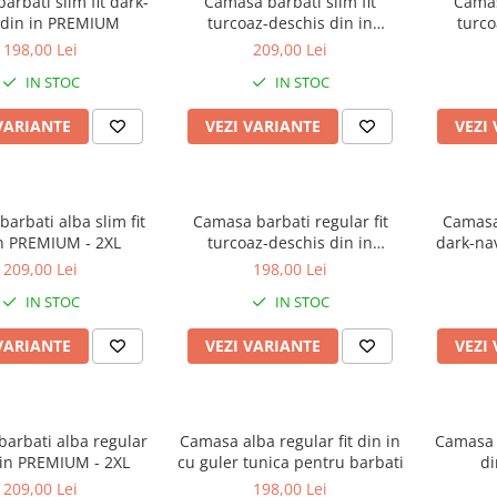
rbati slim fit dark-
Camasa barbati slim fit
Camas
 din in PREMIUM
turcoaz-deschis din in
turco
PREMIUM - 2XL
198,00 Lei
209,00 Lei
IN STOC
IN STOC
VARIANTE
VEZI VARIANTE
VEZI
arbati alba slim fit
Camasa barbati regular fit
Camasa 
in PREMIUM - 2XL
turcoaz-deschis din in
dark-na
PREMIUM
209,00 Lei
198,00 Lei
IN STOC
IN STOC
VARIANTE
VEZI VARIANTE
VEZI
arbati alba regular
Camasa alba regular fit din in
Camasa b
n in PREMIUM - 2XL
cu guler tunica pentru barbati
di
209,00 Lei
198,00 Lei