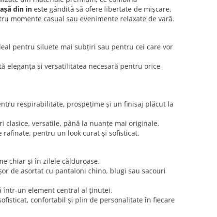
așă din in
este gândită să ofere libertate de mișcare,
 pentru momente casual sau evenimente relaxate de vară.
eal pentru siluete mai subțiri sau pentru cei care vor
tă eleganța și versatilitatea necesară pentru orice
 respirabilitate, prospețime și un finisaj plăcut la
uri clasice, versatile, până la nuanțe mai originale.
rafinate, pentru un look curat și sofisticat.
e chiar și în zilele călduroase.
ușor de asortat cu pantaloni chino, blugi sau sacouri
 într-un element central al ținutei.
isticat, confortabil și plin de personalitate în fiecare