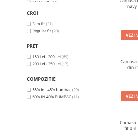
Camasa ba
43/44 - XL
(22)
navy
45 - 2XL
(11)
CROI
46 - 2XL
(6)
Slim fit
(21)
Regular fit
(20)
VEZI 
PRET
150 Lei - 200 Lei
(69)
Camasa b
200 Lei - 250 Lei
(17)
din 
COMPOZITIE
55% in - 45% bumbac
(29)
VEZI 
60% IN 40% BUMBAC
(11)
Camasa b
fit di