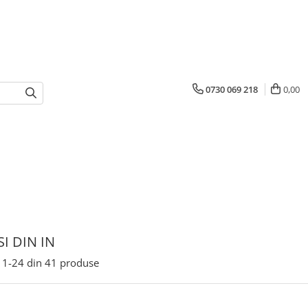
0730 069 218
0,00
I DIN IN
1-
24
din
41
produse