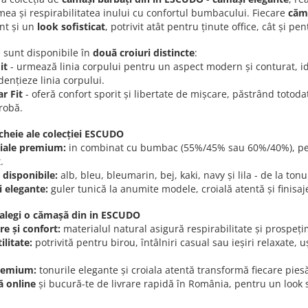
ea și respirabilitatea inului cu confortul bumbacului. Fiecare
căm
nt și un
look sofisticat
, potrivit atât pentru ținute office, cât și
 sunt disponibile în
două croiuri distincte
:
it
- urmează linia corpului pentru un aspect modern și conturat, id
dențieze linia corpului.
r Fit
- oferă confort sporit și libertate de mișcare, păstrând totoda
robă.
cheie ale colecției ESCUDO
iale premium:
in combinat cu bumbac (55%/45% sau 60%/40%), pentru
.
 disponibile:
alb, bleu, bleumarin, bej, kaki, navy și lila - de la ton
i elegante:
guler tunică la anumite modele, croială atentă și finisaje 
 alegi o cămașă din in ESCUDO
e și confort:
materialul natural asigură respirabilitate și prospețim
ilitate:
potrivită pentru birou, întâlniri casual sau ieșiri relaxate, 
.
premium:
tonurile elegante și croiala atentă transformă fiecare piesă
 online
și bucură-te de livrare rapidă în România, pentru un look sof