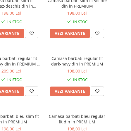
a barbati slim fit
Camasa barbati slim fit visinie
az-deschis din in
din in PREMIUM
PREMIUM
198,00 Lei
198,00 Lei
IN STOC
IN STOC
 VARIANTE
VEZI VARIANTE
barbati regular fit
Camasa barbati regular fit
vy din in PREMIUM -
dark-navy din in PREMIUM
2XL
209,00 Lei
198,00 Lei
IN STOC
IN STOC
 VARIANTE
VEZI VARIANTE
arbati bleu slim fit
Camasa barbati bleu regular
n in PREMIUM
fit din in PREMIUM
198,00 Lei
198,00 Lei