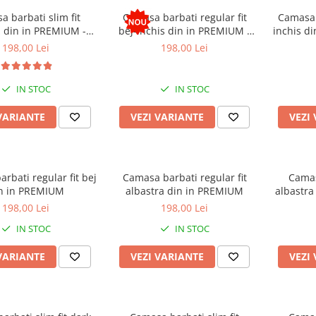
 barbati slim fit
Camasa barbati regular fit
Camasa b
z din in PREMIUM -
bej-inchis din in PREMIUM -
inchis d
guler tunica
guler tunica
198,00 Lei
198,00 Lei
IN STOC
IN STOC
VARIANTE
VEZI VARIANTE
VEZI
rbati regular fit bej
Camasa barbati regular fit
Camas
n in PREMIUM
albastra din in PREMIUM
albastra
198,00 Lei
198,00 Lei
IN STOC
IN STOC
VARIANTE
VEZI VARIANTE
VEZI