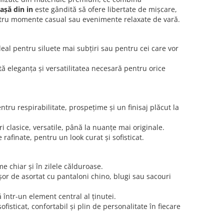
așă din in
este gândită să ofere libertate de mișcare,
 pentru momente casual sau evenimente relaxate de vară.
eal pentru siluete mai subțiri sau pentru cei care vor
tă eleganța și versatilitatea necesară pentru orice
 respirabilitate, prospețime și un finisaj plăcut la
uri clasice, versatile, până la nuanțe mai originale.
rafinate, pentru un look curat și sofisticat.
e chiar și în zilele călduroase.
ușor de asortat cu pantaloni chino, blugi sau sacouri
 într-un element central al ținutei.
isticat, confortabil și plin de personalitate în fiecare