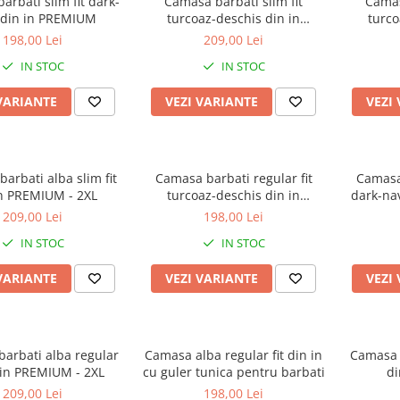
rbati slim fit dark-
Camasa barbati slim fit
Camas
 din in PREMIUM
turcoaz-deschis din in
turco
PREMIUM - 2XL
198,00 Lei
209,00 Lei
IN STOC
IN STOC
VARIANTE
VEZI VARIANTE
VEZI
arbati alba slim fit
Camasa barbati regular fit
Camasa 
in PREMIUM - 2XL
turcoaz-deschis din in
dark-na
PREMIUM
209,00 Lei
198,00 Lei
IN STOC
IN STOC
VARIANTE
VEZI VARIANTE
VEZI
arbati alba regular
Camasa alba regular fit din in
Camasa b
n in PREMIUM - 2XL
cu guler tunica pentru barbati
di
209,00 Lei
198,00 Lei