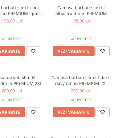
arbati slim fit bej-
Camasa barbati slim fit
in in PREMIUM - guler
albastra din in PREMIUM
tunica
198,00 Lei
198,00 Lei
IN STOC
IN STOC
 VARIANTE
VEZI VARIANTE
a barbati slim fit
Camasa barbati slim fit dark-
 din in PREMIUM 2XL
navy din in PREMIUM 2XL
209,00 Lei
209,00 Lei
IN STOC
IN STOC
 VARIANTE
VEZI VARIANTE