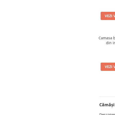
VEZI 
Camasa ba
din i
VEZI 
Cămăși 
Descoper