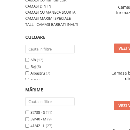
CAMASI CU IMPRIMEURI
CAMASI DIN IN
Camasa
CAMASI CU MANECA SCURTA
turcoa
CAMASI MARIMI SPECIALE
TALL - CAMASI BARBATI INALTI
CULOARE
VEZI 
Alb
(12)
Bej
(8)
Camasa ba
Albastru
(7)
di
Navy
(6)
Turcoaz
(4)
MĂRIME
Bleu
(2)
Jeans
(1)
VEZI 
Visiniu
(1)
37/38 - S
(11)
39/40 - M
(9)
41/42 - L
(27)