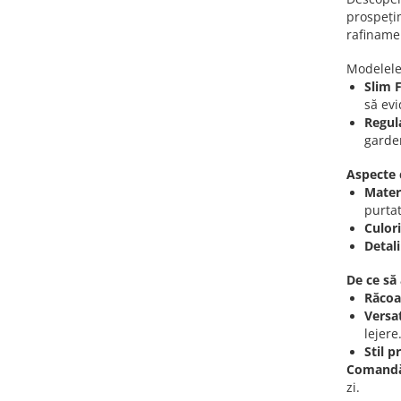
prospețim
rafiname
Modelele
Slim F
să evi
Regula
garde
Aspecte 
Mater
purtat
Culori
Detali
De ce să
Răcoar
Versat
lejere
Stil 
Comandă
zi.