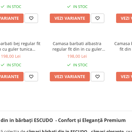
IN STOC
IN STOC
VARIANTE
VEZI VARIANTE
VEZI
rbati bej regular fit
Camasa barbati albastra
Camasa b
n cu guler tunica
regular fit din in cu guler
fit di
PREMIUM
tunica PREMIUM
198,00 Lei
198,00 Lei
IN STOC
IN STOC
VARIANTE
VEZI VARIANTE
VEZI
din in bărbați ESCUDO - Confort și Eleganță Premium
ă colecția de
cămași bărbați din in ESCUDO
-
cămași elegante
, re