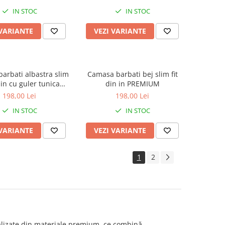
IN STOC
IN STOC
 VARIANTE
VEZI VARIANTE
arbati albastra slim
Camasa barbati bej slim fit
n in cu guler tunica
din in PREMIUM
PREMIUM
198,00 Lei
198,00 Lei
IN STOC
IN STOC
 VARIANTE
VEZI VARIANTE
1
2
alizate din materiale premium, ce combină